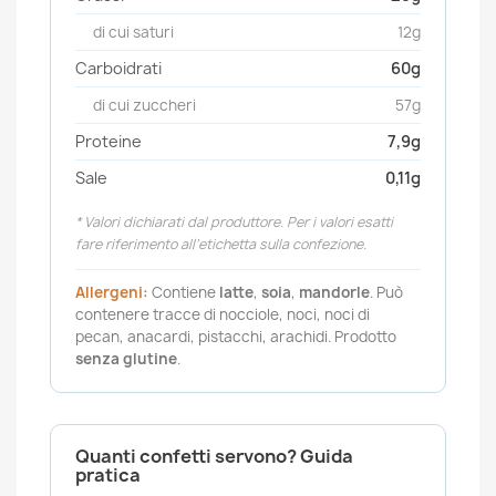
di cui saturi
12g
Carboidrati
60g
di cui zuccheri
57g
Proteine
7,9g
Sale
0,11g
* Valori dichiarati dal produttore. Per i valori esatti
fare riferimento all’etichetta sulla confezione.
Allergeni:
Contiene
latte
,
soia
,
mandorle
. Può
contenere tracce di nocciole, noci, noci di
pecan, anacardi, pistacchi, arachidi. Prodotto
senza glutine
.
Quanti confetti servono? Guida
pratica