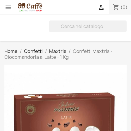
shopping_cart


(0)
Home
Confetti
Maxtris
Confetti Maxtris -
Ciocomandorla al Latte - 1 Kg