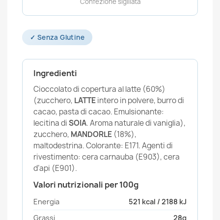
Confezione sigillata
✓ Senza Glutine
Ingredienti
Cioccolato di copertura al latte (60%)
(zucchero,
LATTE
intero in polvere, burro di
cacao, pasta di cacao. Emulsionante:
lecitina di
SOIA
. Aroma naturale di vaniglia),
zucchero,
MANDORLE
(18%),
maltodestrina. Colorante: E171. Agenti di
rivestimento: cera carnauba (E903), cera
d’api (E901).
Valori nutrizionali per 100g
Energia
521 kcal / 2188 kJ
Grassi
28g