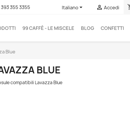
shopp


 393 355 3355
Italiano
Accedi
RODOTTI
99 CAFFÉ - LE MISCELE
BLOG
CONFETTI
za Blue
AVAZZA BLUE
sule compatibili Lavazza Blue