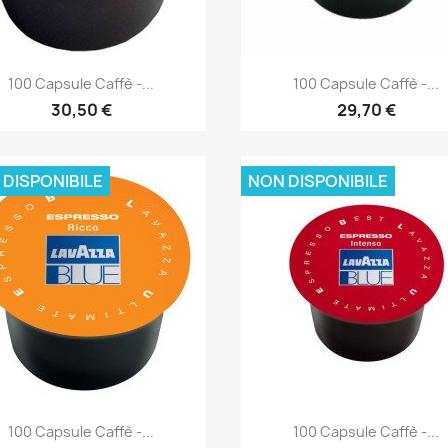
Anteprima
Anteprima


100 Capsule Caffè -...
100 Capsule Caffè -...
30,50 €
29,70 €
 DISPONIBILE
NON DISPONIBILE
Anteprima
Anteprima


100 Capsule Caffè -...
100 Capsule Caffè -...