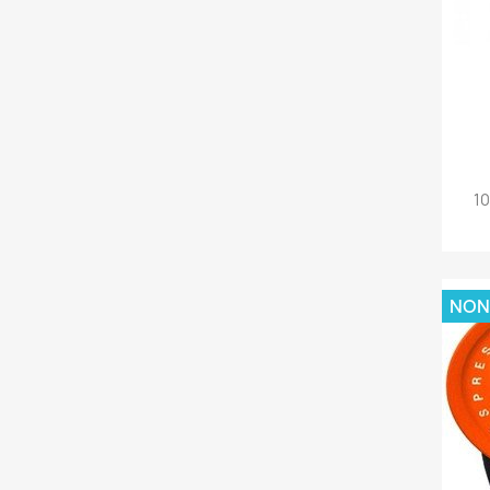
10
NON