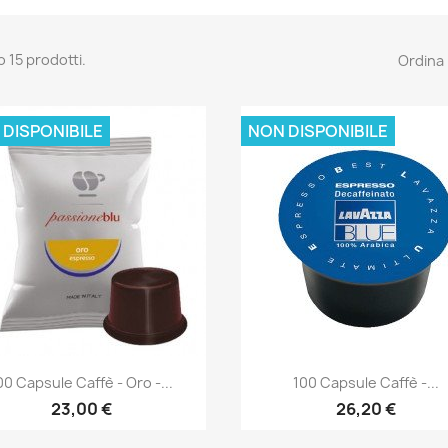
o 15 prodotti.
Ordina 
 DISPONIBILE
NON DISPONIBILE
Anteprima
Anteprima


00 Capsule Caffè - Oro -...
100 Capsule Caffè -...
23,00 €
26,20 €