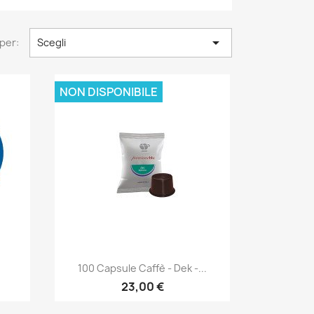

per:
Scegli
NON DISPONIBILE
Anteprima

100 Capsule Caffè - Dek -...
23,00 €