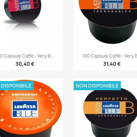
Anteprima
Anteprima


0 Capsule Caffè - Very B...
100 Capsule Caffè - Very B
30,40 €
31,40 €
 DISPONIBILE
NON DISPONIBILE