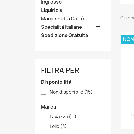
Ingrosso
Liquirizia

Ci son
Macchinetta Caffè

Specialità Italiane
Spedizione Gratuita
NON
FILTRA PER
Disponibilità
Non disponibile
(15)
Marca
1
Lavazza
(11)
Lollo
(4)