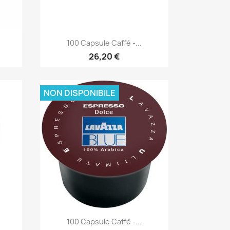
Anteprima

100 Capsule Caffè -...
26,20 €
NON DISPONIBILE
Anteprima

100 Capsule Caffè -...