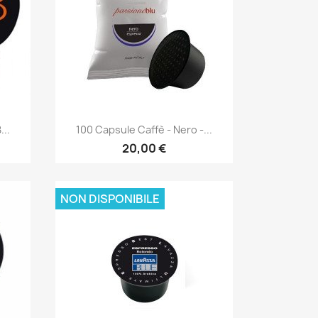
Anteprima

...
100 Capsule Caffè - Nero -...
20,00 €
NON DISPONIBILE