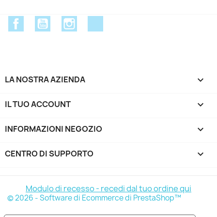
Facebook
YouTube
Instagram
Discord
LA NOSTRA AZIENDA

IL TUO ACCOUNT

INFORMAZIONI NEGOZIO
keyboard_arrow_down
CENTRO DI SUPPORTO

Modulo di recesso - recedi dal tuo ordine qui
© 2026 - Software di Ecommerce di PrestaShop™