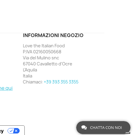
ord
INFORMAZIONI NEGOZIO
Love the Italian Food
P.IVA 02160050668
Via del Mulino snc
67040 Cavalletto d'Ocre
L'Aquila
Italia
Chiamaci:
+39 393 355 3355
ne qui
CHATTA CON NOI
cy