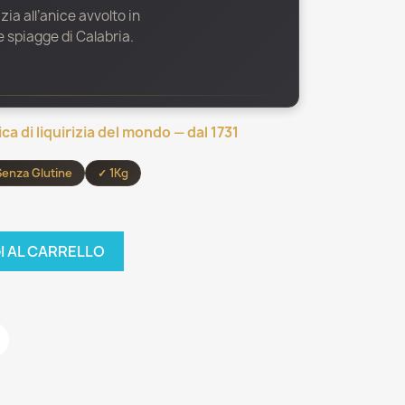
zia all’anice avvolto in
e spiagge di Calabria.
ica di liquirizia del mondo — dal 1731
Senza Glutine
✓ 1Kg
I AL CARRELLO