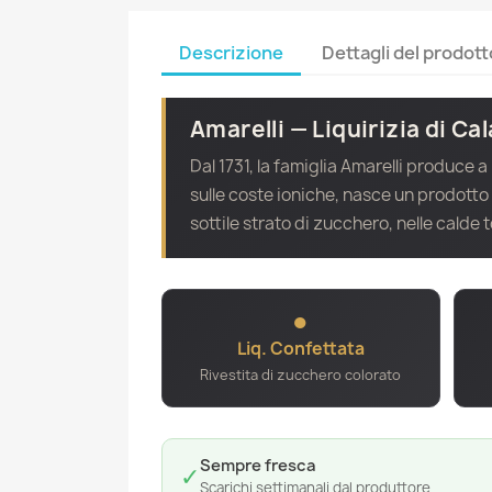
Descrizione
Dettagli del prodott
Amarelli — Liquirizia di Cal
Dal 1731, la famiglia Amarelli produce a
sulle coste ioniche, nasce un prodotto
sottile strato di zucchero, nelle calde 
●
Liq. Confettata
Rivestita di zucchero colorato
Sempre fresca
✓
Scarichi settimanali dal produttore