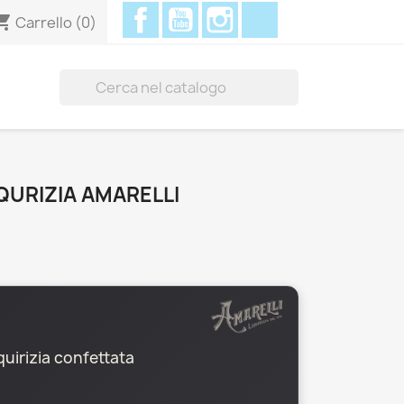
Facebook
YouTube
Instagram
Discord
ing_cart
Carrello
(0)

IQURIZIA AMARELLI
iquirizia confettata