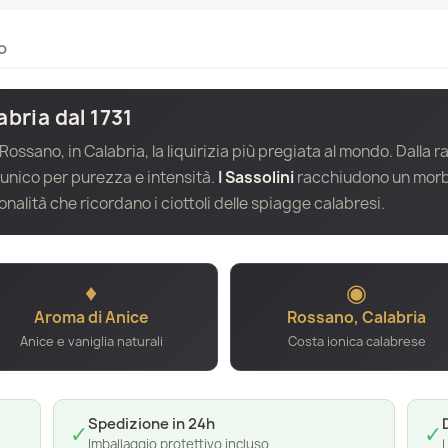
o
abria dal 1731
 Rossano, in Calabria, la liquirizia più pregiata al mondo. Dalla r
 unico per purezza e intensità.
I Sassolini
racchiudono un morbid
tonalità che ricordano i ciottoli delle spiagge calabresi.
♦
◉
Aroma di Anice
Rossano, Calabria
Anice e vaniglia naturali
Costa ionica calabrese
Spedizione in 24h
✓
✓
Imballaggio protettivo incluso
L