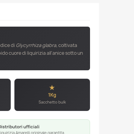
adice di
Glycyrrhiza glabra
, coltivata
o cuore di liquirizia all’anice sotto un
★
1Kg
Sacchetto bulk
Distributori ufficiali
iquirizia Amarelli originale garantita