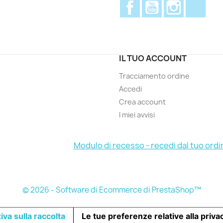
Facebook
YouTube
Instagram
Disc
IL TUO ACCOUNT
Tracciamento ordine
Accedi
Crea account
I miei avvisi
Modulo di recesso - recedi dal tuo ordi
© 2026 - Software di Ecommerce di PrestaShop™
iva sulla raccolta
Le tue preferenze relative alla priva