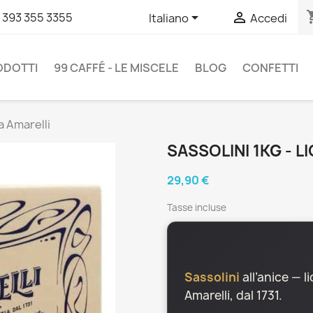
shopp


 393 355 3355
Italiano
Accedi
RODOTTI
99 CAFFÉ - LE MISCELE
BLOG
CONFETTI
ia Amarelli
SASSOLINI 1KG - L
29,90 €
Tasse incluse
Sassolini
all’anice — l
Amarelli, dal 1731.