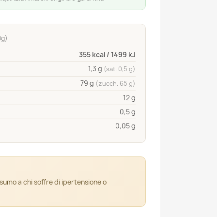
0g)
355 kcal / 1499 kJ
1,3 g
(sat. 0,5 g)
79 g
(zucch. 65 g)
12 g
0,5 g
0,05 g
nsumo a chi soffre di ipertensione o