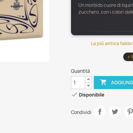
Un morbido cuore di liquiri
zucchero, con i colori dell
La più antica fabbr
✓ 
Quantità

AGGIUNG

Disponibile
Condividi