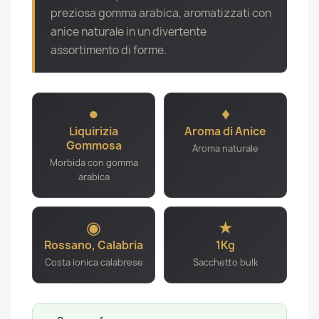
preziosa gomma arabica, aromatizzati con
anice naturale in un divertente
assortimento di forme.
●
♦
Liquirizia
Aroma di Anice
Gommosa
Aroma naturale
Morbida con gomma
arabica
◉
★
Rossano, Calabria
1Kg
Costa ionica calabrese
Sacchetto bulk