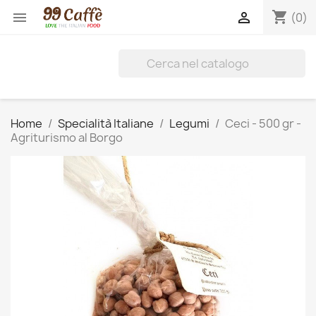
shopping_cart


(0)
Home
Specialità Italiane
Legumi
Ceci - 500 gr -
Agriturismo al Borgo