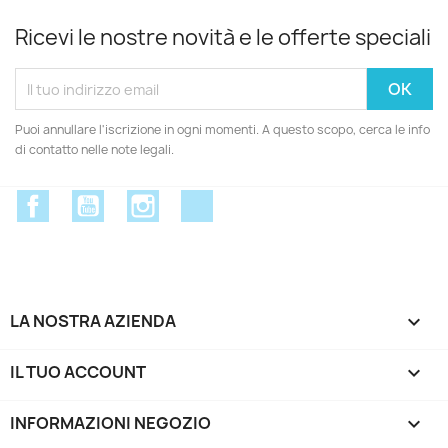
Ricevi le nostre novità e le offerte speciali
Puoi annullare l'iscrizione in ogni momenti. A questo scopo, cerca le info
di contatto nelle note legali.
Facebook
YouTube
Instagram
Discord
LA NOSTRA AZIENDA

IL TUO ACCOUNT

INFORMAZIONI NEGOZIO
keyboard_arrow_down