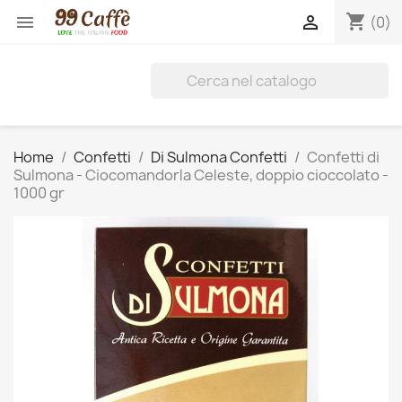
shopping_cart


(0)
Home
Confetti
Di Sulmona Confetti
Confetti di
Sulmona - Ciocomandorla Celeste, doppio cioccolato -
1000 gr