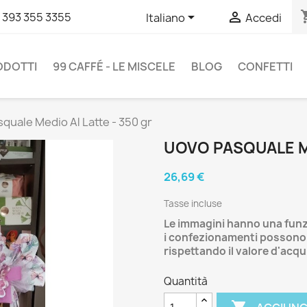
shopp


 393 355 3355
Italiano
Accedi
RODOTTI
99 CAFFÉ - LE MISCELE
BLOG
CONFETTI
quale Medio Al Latte - 350 gr
UOVO PASQUALE ME
26,69 €
Tasse incluse
Le immagini hanno una funz
i confezionamenti possono 
rispettando il valore d'acqu
Quantità