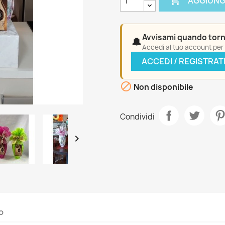

AGGIUNG
Avvisami quando torn
🔔
Accedi al tuo account per a
ACCEDI / REGISTRAT

Non disponibile
Condividi

o