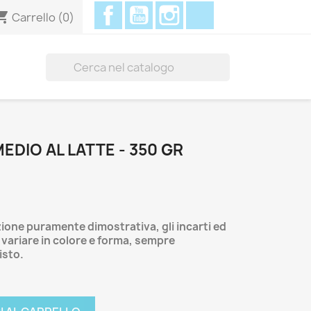
Facebook
YouTube
Instagram
Discord
ing_cart
Carrello
(0)

DIO AL LATTE - 350 GR
ione puramente dimostrativa, gli incarti ed
variare in colore e forma, sempre
isto.