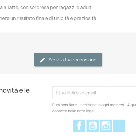
 al latte, con sorpresa per ragazzi e adulti.
ere un risultato finale di unicità e preziosità.
Scrivi la tua recensione
novità e le
Puoi annullare l'iscrizione in ogni momenti. A qu
contatto nelle note legali.
Facebook
YouTube
Instagram
Disc