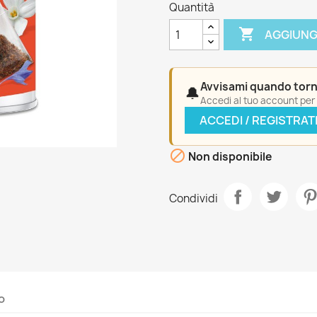
Quantità

AGGIUNG
Avvisami quando torn
🔔
Accedi al tuo account per a
ACCEDI / REGISTRAT

Non disponibile
Condividi
o