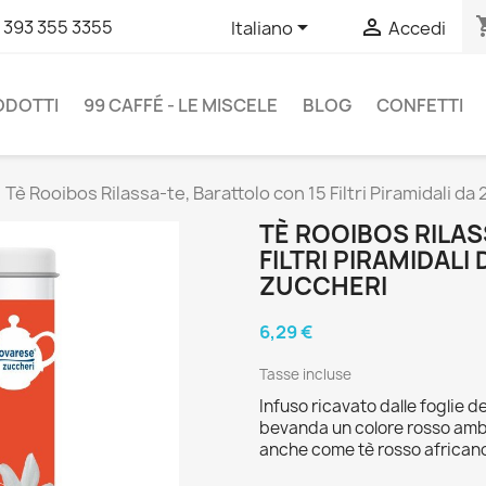
shopp


 393 355 3355
Italiano
Accedi
RODOTTI
99 CAFFÉ - LE MISCELE
BLOG
CONFETTI
Tè Rooibos Rilassa-te, Barattolo con 15 Filtri Piramidali d
TÈ ROOIBOS RILAS
FILTRI PIRAMIDALI
ZUCCHERI
6,29 €
Tasse incluse
Infuso ricavato dalle foglie d
bevanda un colore rosso ambr
anche come tè rosso africano 