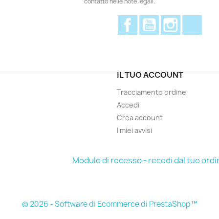
contatto nelle note legali.
Facebook
YouTube
Instagram
Disc
IL TUO ACCOUNT
Tracciamento ordine
Accedi
Crea account
I miei avvisi
Modulo di recesso - recedi dal tuo ordi
© 2026 - Software di Ecommerce di PrestaShop™