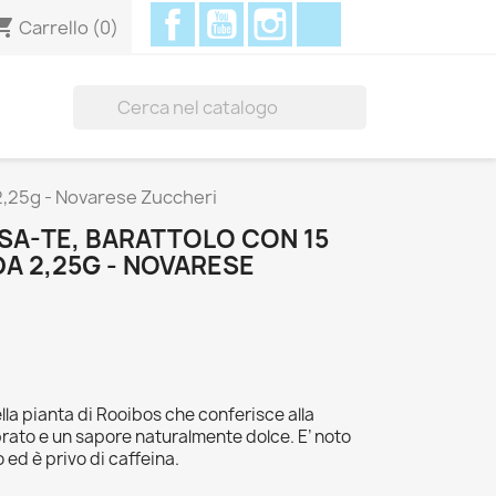
Facebook
YouTube
Instagram
Discord
ing_cart
Carrello
(0)

a 2,25g - Novarese Zuccheri
SA-TE, BARATTOLO CON 15
 DA 2,25G - NOVARESE
ella pianta di Rooibos che conferisce alla
ato e un sapore naturalmente dolce. E’ noto
ed è privo di caffeina.