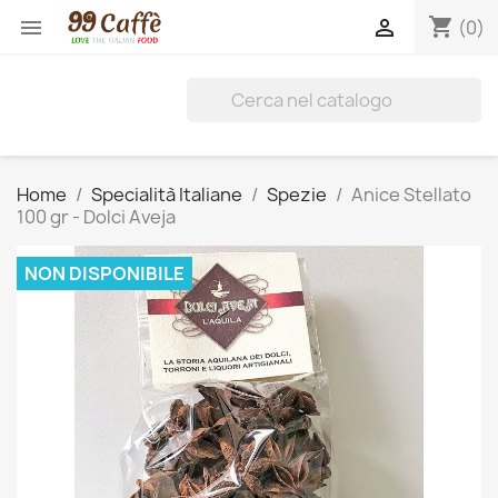
shopping_cart


(0)
Home
Specialità Italiane
Spezie
Anice Stellato
100 gr - Dolci Aveja
NON DISPONIBILE