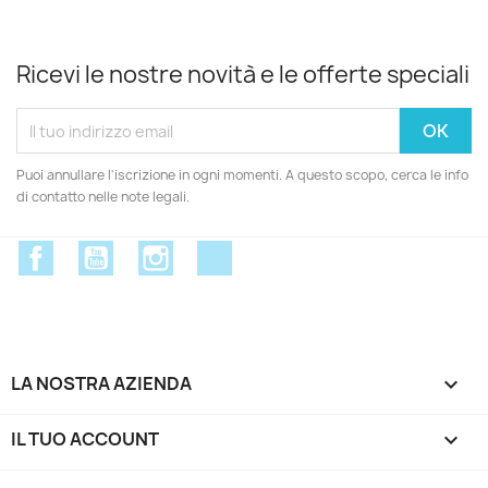
Ricevi le nostre novità e le offerte speciali
Puoi annullare l'iscrizione in ogni momenti. A questo scopo, cerca le info
di contatto nelle note legali.
Facebook
YouTube
Instagram
Discord
LA NOSTRA AZIENDA

IL TUO ACCOUNT
