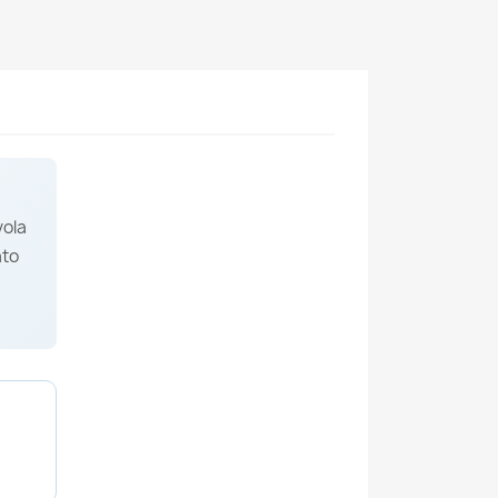
vola
ato