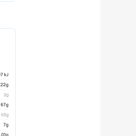
97 kJ
22g
2g
67g
63g
7g
,01g