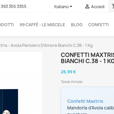
shopp


 393 355 3355
Italiano
Accedi
RODOTTI
99 CAFFÉ - LE MISCELE
BLOG
CONFETTI
tris - Avola Pensiero D'Amore Bianchi C.38 - 1 Kg
CONFETTI MAXTRIS
BIANCHI C.38 - 1 K
26,99 €
Tasse incluse
Confetti Maxtris
Mandorla d’Avola calibr