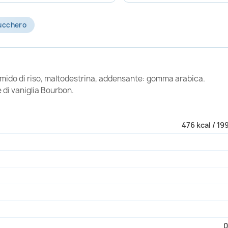
ucchero
amido di riso, maltodestrina, addensante: gomma arabica.
 di vaniglia Bourbon.
476 kcal / 19
0