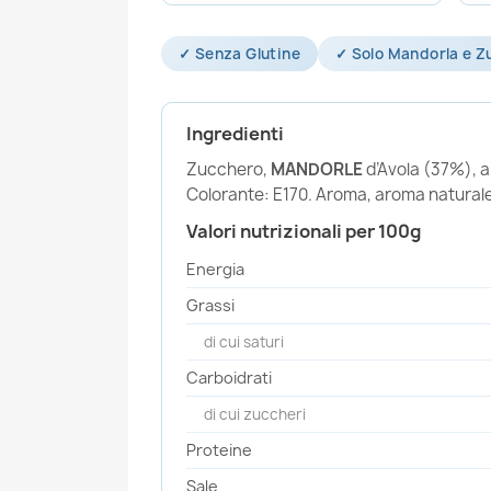
✓ Senza Glutine
✓ Solo Mandorla e Z
Ingredienti
Zucchero,
MANDORLE
d’Avola (37%), 
Colorante: E170. Aroma, aroma naturale
Valori nutrizionali per 100g
Energia
Grassi
di cui saturi
Carboidrati
di cui zuccheri
Proteine
Sale