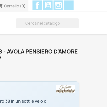
Facebook
YouTube
Instagram
Discord
ing_cart
Carrello
(0)

 - AVOLA PENSIERO D'AMORE
G
o 38 in un sottile velo di