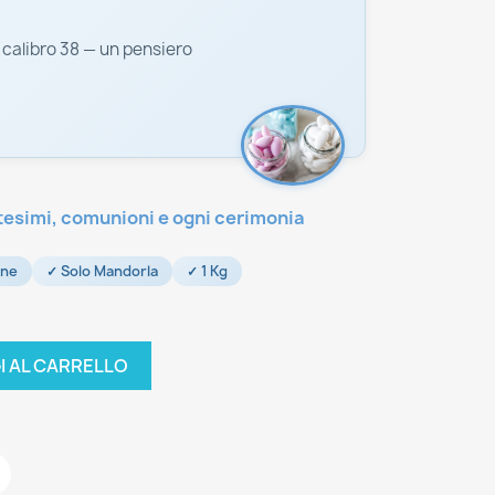
 calibro 38 — un pensiero
tesimi, comunioni e ogni cerimonia
ine
✓ Solo Mandorla
✓ 1 Kg
I AL CARRELLO