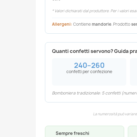
* Valori dichiarati dal produttore. Per i valori esa
Allergeni:
Contiene
mandorle
. Prodotto
se
Quanti confetti servono? Guida pr
240–260
confetti per confezione
Bomboniera tradizionale: 5 confetti (numero 
La numerosità può variare r
Sempre freschi