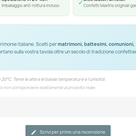
✓
✓
Imballaggio anti-rottura incluso
Confetti Maxtris originali gar
rimonie italiane. Scelti per
matrimoni, battesimi, comunioni,
portano sulla vostra tavola oltre un secolo di tradizione confettie
e 20°C. Teme le alte e le basse temperature e l’umidità.
ro non corrispondere esattamente al prodotto reale.
Scrivi per primo una recensione