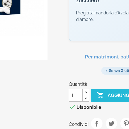
zucchero.
Pregiata mandorla d’Avola
d’amore.
Per matrimoni, bat
✓ Senza Glut
Quantità

AGGIUNG

Disponibile
Condividi