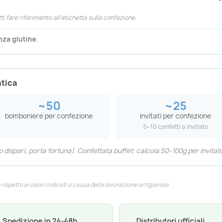
tti fare riferimento all’etichetta sulla confezione.
nza glutine
.
atica
~50
~25
bomboniere per confezione
invitati per confezione
5–10 confetti a invitato
dispari, porta fortuna). Confettata buffet: calcola 50–100g per invitato
ispetto ai valori indicati a causa della lavorazione artigianale.
Spedizione in 24-48h
Distributori ufficiali