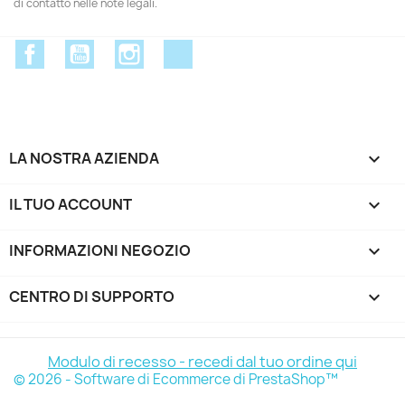
di contatto nelle note legali.
Facebook
YouTube
Instagram
Discord
LA NOSTRA AZIENDA

IL TUO ACCOUNT

INFORMAZIONI NEGOZIO
keyboard_arrow_down
CENTRO DI SUPPORTO

Modulo di recesso - recedi dal tuo ordine qui
© 2026 - Software di Ecommerce di PrestaShop™