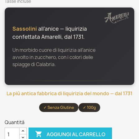
Tasse incluse
Sassolini
all’anice — liquirizia
confettata Amarelli, dal 1731.
Un morbido cuore di liquirizia all’anice
avvolto in zucchero, con i colori delle
spiagge di Calabria.
La più antica fabbrica di liquirizia del mondo — dal 1731
✓ Senza Glutine
✓ 100g
Quantità

AGGIUNGI AL CARRELLO