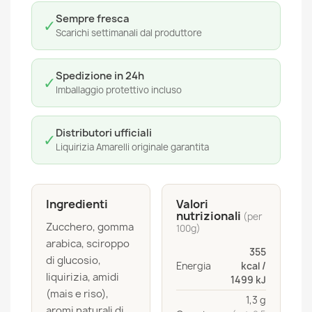
Sempre fresca
✓
Scarichi settimanali dal produttore
Spedizione in 24h
✓
Imballaggio protettivo incluso
Distributori ufficiali
✓
Liquirizia Amarelli originale garantita
Ingredienti
Valori
nutrizionali
(per
Zucchero, gomma
100g)
arabica, sciroppo
355
di glucosio,
Energia
kcal /
liquirizia, amidi
1499 kJ
(mais e riso),
1,3 g
aromi naturali di