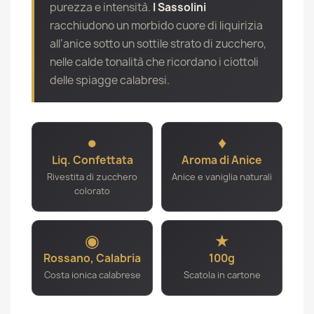
purezza e intensità.
I Sassolini
racchiudono un morbido cuore di liquirizia
all’anice sotto un sottile strato di zucchero,
nelle calde tonalità che ricordano i ciottoli
delle spiagge calabresi.
●
♦
Liq. Confettata
Aroma di Anice
Rivestita di zucchero
Anice e vaniglia naturali
colorato
◉
★
Rossano, Calabria
100g
Costa ionica calabrese
Scatola in cartone