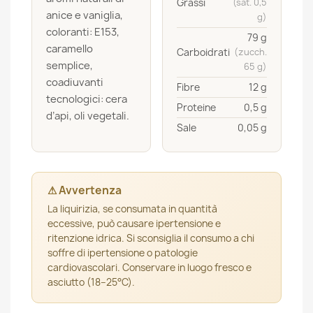
Grassi
(sat. 0,5
anice e vaniglia,
g)
coloranti: E153,
79 g
caramello
Carboidrati
(zucch.
semplice,
65 g)
coadiuvanti
Fibre
12 g
tecnologici: cera
Proteine
0,5 g
d’api, oli vegetali.
Sale
0,05 g
⚠ Avvertenza
La liquirizia, se consumata in quantità
eccessive, può causare ipertensione e
ritenzione idrica. Si sconsiglia il consumo a chi
soffre di ipertensione o patologie
cardiovascolari. Conservare in luogo fresco e
asciutto (18–25°C).