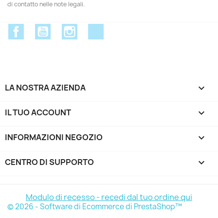
di contatto nelle note legali.
Facebook
YouTube
Instagram
Discord
LA NOSTRA AZIENDA

IL TUO ACCOUNT

INFORMAZIONI NEGOZIO
keyboard_arrow_down
CENTRO DI SUPPORTO

Modulo di recesso - recedi dal tuo ordine qui
© 2026 - Software di Ecommerce di PrestaShop™