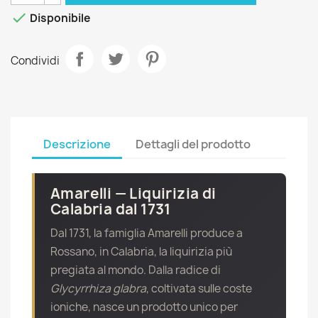

Disponibile
Condividi
Descrizione
Dettagli del prodotto
Amarelli — Liquirizia di
Calabria dal 1731
Dal 1731, la famiglia Amarelli produce a
Rossano, in Calabria, la liquirizia più
pregiata al mondo. Dalla radice di
Glycyrrhiza glabra
, coltivata sulle coste
ioniche, nasce un prodotto unico per