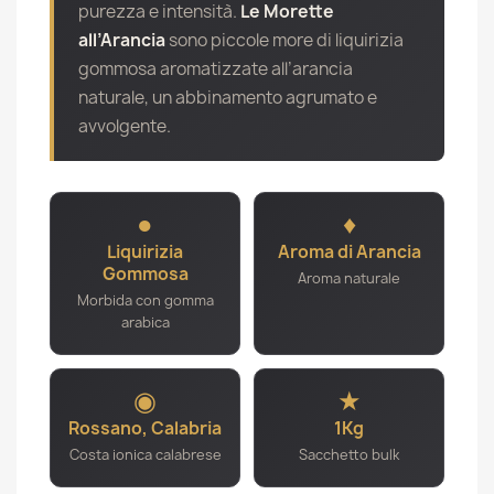
purezza e intensità.
Le Morette
all’Arancia
sono piccole more di liquirizia
gommosa aromatizzate all’arancia
naturale, un abbinamento agrumato e
avvolgente.
●
♦
Liquirizia
Aroma di Arancia
Gommosa
Aroma naturale
Morbida con gomma
arabica
◉
★
Rossano, Calabria
1Kg
Costa ionica calabrese
Sacchetto bulk