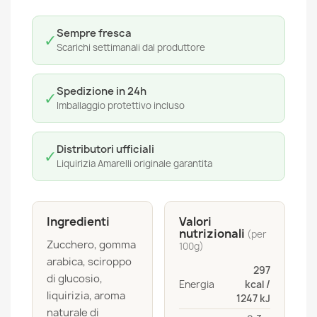
Sempre fresca
✓
Scarichi settimanali dal produttore
Spedizione in 24h
✓
Imballaggio protettivo incluso
Distributori ufficiali
✓
Liquirizia Amarelli originale garantita
Ingredienti
Valori
nutrizionali
(per
Zucchero, gomma
100g)
arabica, sciroppo
297
di glucosio,
Energia
kcal /
liquirizia, aroma
1247 kJ
naturale di