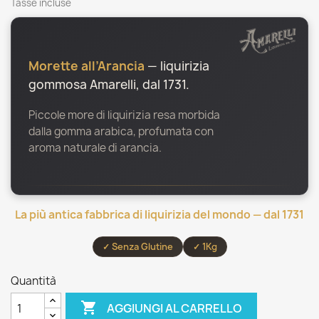
Tasse incluse
Morette all’Arancia
— liquirizia
gommosa Amarelli, dal 1731.
Piccole more di liquirizia resa morbida
dalla gomma arabica, profumata con
aroma naturale di arancia.
La più antica fabbrica di liquirizia del mondo — dal 1731
✓ Senza Glutine
✓ 1Kg
Quantità

AGGIUNGI AL CARRELLO