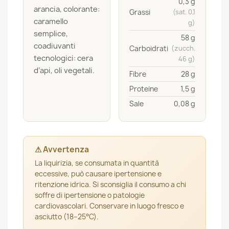
0,3 g
arancia, colorante:
Grassi
(sat. 0,1
caramello
g)
semplice,
58 g
coadiuvanti
Carboidrati
(zucch.
tecnologici: cera
46 g)
d’api, oli vegetali.
Fibre
28 g
Proteine
1,5 g
Sale
0,08 g
⚠ Avvertenza
La liquirizia, se consumata in quantità
eccessive, può causare ipertensione e
ritenzione idrica. Si sconsiglia il consumo a chi
soffre di ipertensione o patologie
cardiovascolari. Conservare in luogo fresco e
asciutto (18–25°C).