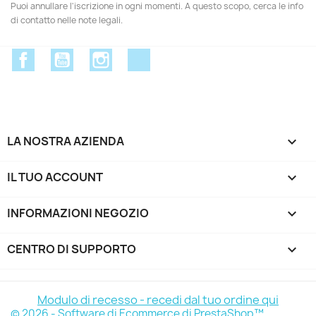
Puoi annullare l'iscrizione in ogni momenti. A questo scopo, cerca le info
di contatto nelle note legali.
Facebook
YouTube
Instagram
Discord
LA NOSTRA AZIENDA

IL TUO ACCOUNT

INFORMAZIONI NEGOZIO
keyboard_arrow_down
CENTRO DI SUPPORTO

Modulo di recesso - recedi dal tuo ordine qui
© 2026 - Software di Ecommerce di PrestaShop™