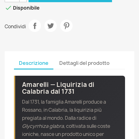

Disponibile
Condividi
Descrizione
Dettagli del prodotto
Amarelli — Liquirizia di
Calabria dal 1731
Dal 1731, la famiglia Amarelli produce a
Rossano, in Calabria, la liquirizia più
pregiata al mondo. Dalla radice di
Glycyrrhiza glabra
, coltivata sulle coste
ioniche, nasce un prodotto unico per