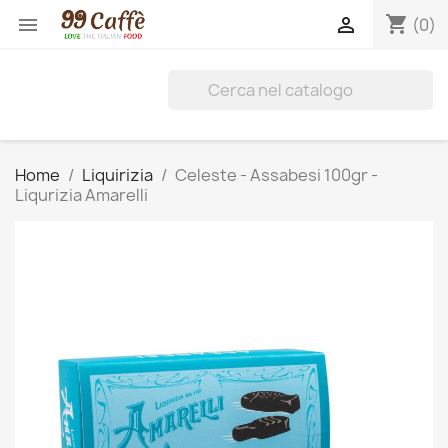
shopping_cart


(0)
Home
Liquirizia
Celeste - Assabesi 100gr -
Liqurizia Amarelli