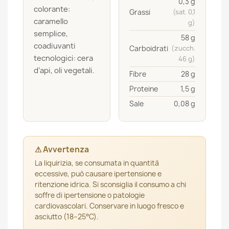
0,3 g
colorante:
Grassi
(sat. 0,1
caramello
g)
semplice,
58 g
coadiuvanti
Carboidrati
(zucch.
tecnologici: cera
46 g)
d’api, oli vegetali.
Fibre
28 g
Proteine
1,5 g
Sale
0,08 g
⚠ Avvertenza
La liquirizia, se consumata in quantità
eccessive, può causare ipertensione e
ritenzione idrica. Si sconsiglia il consumo a chi
soffre di ipertensione o patologie
cardiovascolari. Conservare in luogo fresco e
asciutto (18–25°C).