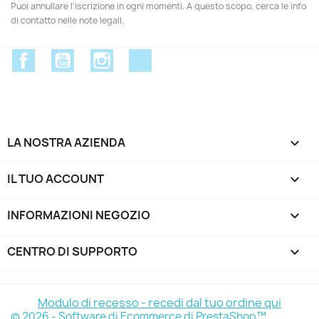
Puoi annullare l'iscrizione in ogni momenti. A questo scopo, cerca le info
di contatto nelle note legali.
Facebook
YouTube
Instagram
Discord
LA NOSTRA AZIENDA

IL TUO ACCOUNT

INFORMAZIONI NEGOZIO
keyboard_arrow_down
CENTRO DI SUPPORTO

Modulo di recesso - recedi dal tuo ordine qui
© 2026 - Software di Ecommerce di PrestaShop™