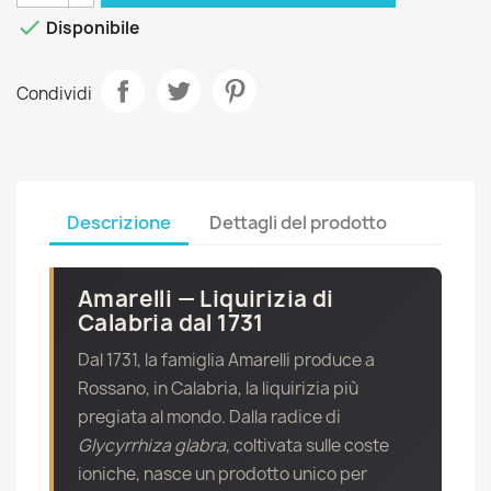

Disponibile
Condividi
Descrizione
Dettagli del prodotto
Amarelli — Liquirizia di
Calabria dal 1731
Dal 1731, la famiglia Amarelli produce a
Rossano, in Calabria, la liquirizia più
pregiata al mondo. Dalla radice di
Glycyrrhiza glabra
, coltivata sulle coste
ioniche, nasce un prodotto unico per