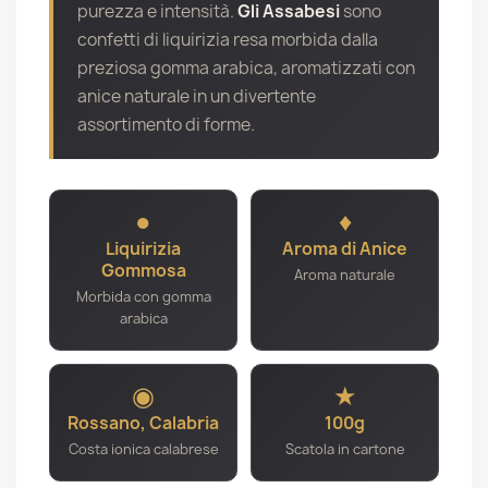
purezza e intensità.
Gli Assabesi
sono
confetti di liquirizia resa morbida dalla
preziosa gomma arabica, aromatizzati con
anice naturale in un divertente
assortimento di forme.
●
♦
Liquirizia
Aroma di Anice
Gommosa
Aroma naturale
Morbida con gomma
arabica
◉
★
Rossano, Calabria
100g
Costa ionica calabrese
Scatola in cartone