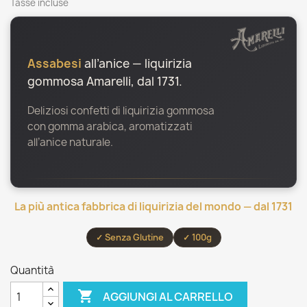
Tasse incluse
Assabesi
all’anice — liquirizia
gommosa Amarelli, dal 1731.
Deliziosi confetti di liquirizia gommosa
con gomma arabica, aromatizzati
all’anice naturale.
La più antica fabbrica di liquirizia del mondo — dal 1731
✓ Senza Glutine
✓ 100g
Quantità

AGGIUNGI AL CARRELLO