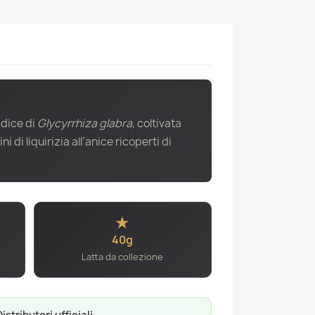
adice di
Glycyrrhiza glabra
, coltivata
 di liquirizia all’anice ricoperti di
★
40g
Latta da collezione