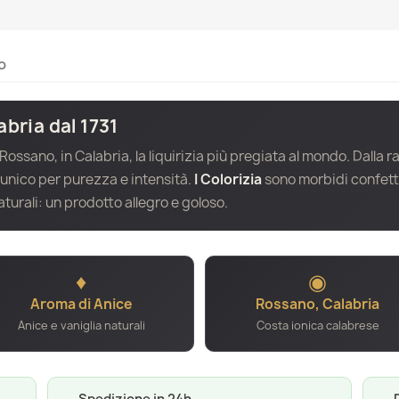
o
abria dal 1731
 Rossano, in Calabria, la liquirizia più pregiata al mondo. Dalla r
 unico per purezza e intensità.
I Colorizia
sono morbidi confettini
aturali: un prodotto allegro e goloso.
♦
◉
Aroma di Anice
Rossano, Calabria
Anice e vaniglia naturali
Costa ionica calabrese