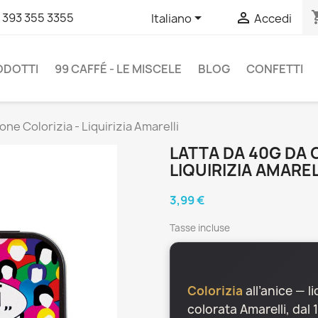
shopp


 393 355 3355
Italiano
Accedi
RODOTTI
99 CAFFÉ - LE MISCELE
BLOG
CONFETTI
one Colorizia - Liquirizia Amarelli
LATTA DA 40G DA 
LIQUIRIZIA AMAREL
3,99 €
Tasse incluse
Colorizia
all’anice — l
colorata Amarelli, dal 1