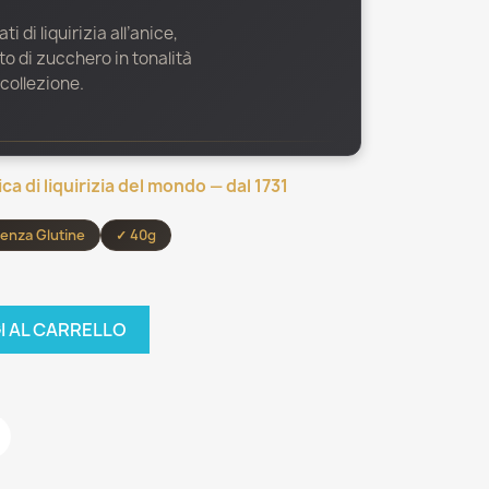
i di liquirizia all’anice,
ato di zucchero in tonalità
 collezione.
ica di liquirizia del mondo — dal 1731
enza Glutine
✓ 40g
I AL CARRELLO