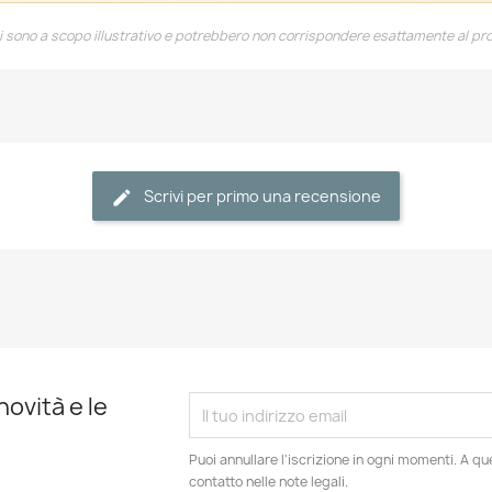
 sono a scopo illustrativo e potrebbero non corrispondere esattamente al pro
Scrivi per primo una recensione
novità e le
Puoi annullare l'iscrizione in ogni momenti. A qu
contatto nelle note legali.