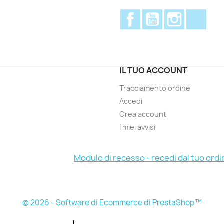
Facebook
YouTube
Instagram
Disc
IL TUO ACCOUNT
Tracciamento ordine
Accedi
Crea account
I miei avvisi
Modulo di recesso - recedi dal tuo ordi
© 2026 - Software di Ecommerce di PrestaShop™