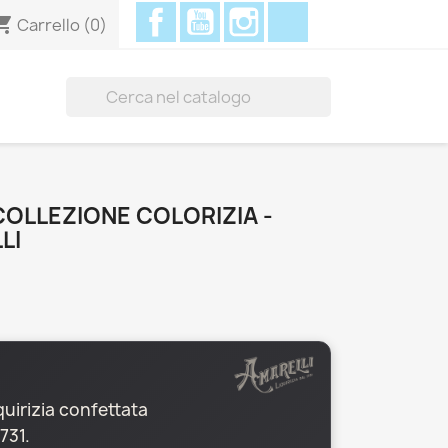
Facebook
YouTube
Instagram
Discord
ing_cart
Carrello
(0)

COLLEZIONE COLORIZIA -
LI
iquirizia confettata
731.