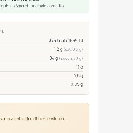
Distributori ufficiali
iquirizia Amarelli originale garantita
0g)
375 kcal / 1569 kJ
1,2 g
(sat. 0,5 g)
84 g
(zucch. 70 g)
11 g
0,5 g
0,05 g
nsumo a chi soffre di ipertensione o