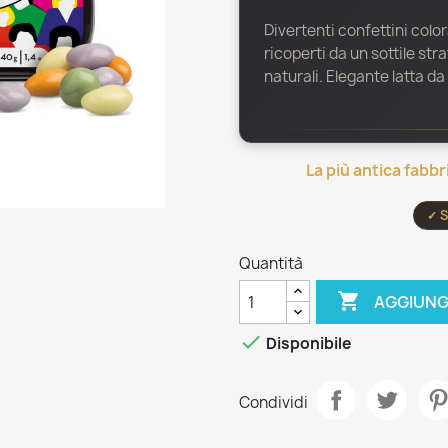
Divertenti confettini colorat
ricoperti da un sottile str
naturali. Elegante latta da
La più antica fabbr
✓ S
Quantità

AGGIUNG

Disponibile
Condividi