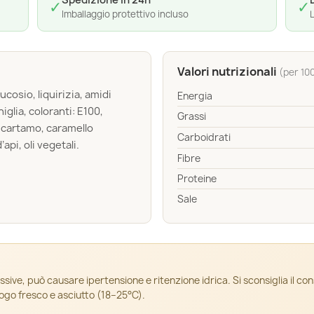
Spedizione in 24h
✓
✓
Imballaggio protettivo incluso
L
Valori nutrizionali
(per 10
cosio, liquirizia, amidi
Energia
niglia, coloranti: E100,
Grassi
i cartamo, caramello
Carboidrati
api, oli vegetali.
Fibre
Proteine
Sale
ssive, può causare ipertensione e ritenzione idrica. Si sconsiglia il co
uogo fresco e asciutto (18–25°C).