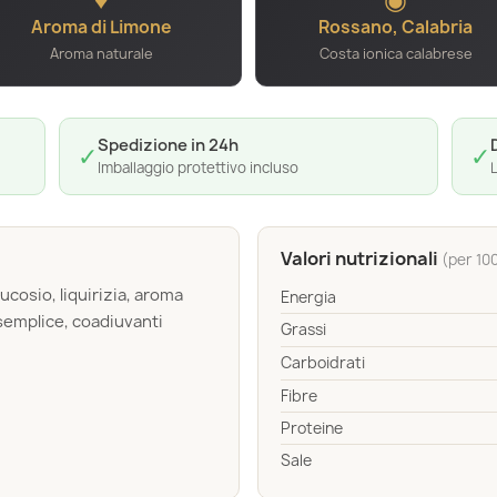
Aroma di Limone
Rossano, Calabria
Aroma naturale
Costa ionica calabrese
Spedizione in 24h
✓
✓
Imballaggio protettivo incluso
L
Valori nutrizionali
(per 10
cosio, liquirizia, aroma
Energia
 semplice, coadiuvanti
Grassi
Carboidrati
Fibre
Proteine
Sale