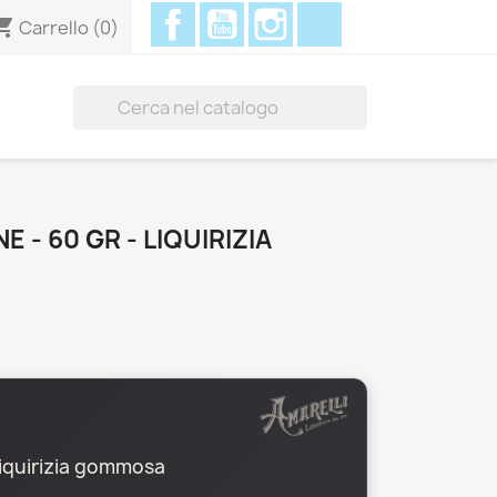
Facebook
YouTube
Instagram
Discord
ing_cart
Carrello
(0)

 - 60 GR - LIQUIRIZIA
iquirizia gommosa