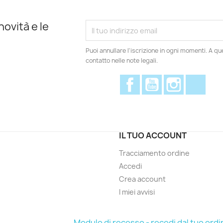
novità e le
Puoi annullare l'iscrizione in ogni momenti. A qu
contatto nelle note legali.
Facebook
YouTube
Instagram
Disc
IL TUO ACCOUNT
Tracciamento ordine
Accedi
Crea account
I miei avvisi
Modulo di recesso - recedi dal tuo ordi