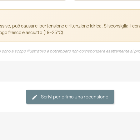
ssive, può causare ipertensione e ritenzione idrica. Si sconsiglia il co
uogo fresco e asciutto (18–25°C).
 sono a scopo illustrativo e potrebbero non corrispondere esattamente al pro
Scrivi per primo una recensione