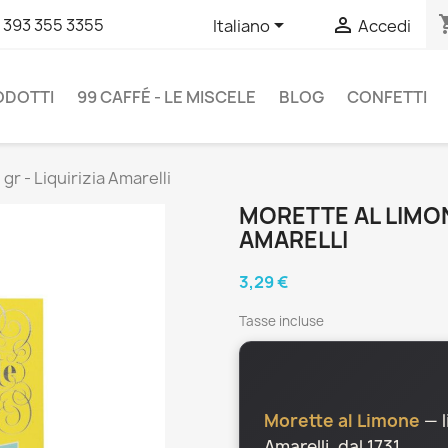
shopp


 393 355 3355
Italiano
Accedi
RODOTTI
99 CAFFÉ - LE MISCELE
BLOG
CONFETTI
gr - Liquirizia Amarelli
MORETTE AL LIMONE
AMARELLI
3,29 €
Tasse incluse
Morette al Limone
— l
Amarelli, dal 1731.