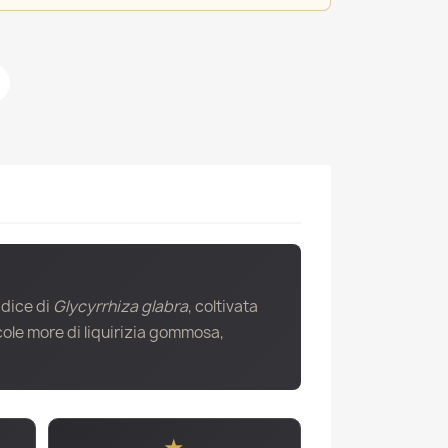
adice di
Glycyrrhiza glabra
, coltivata
ole more di liquirizia gommosa,
★