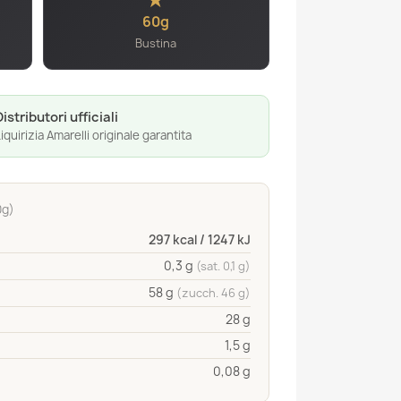
60g
Bustina
Distributori ufficiali
iquirizia Amarelli originale garantita
0g)
297 kcal / 1247 kJ
0,3 g
(sat. 0,1 g)
58 g
(zucch. 46 g)
28 g
1,5 g
0,08 g