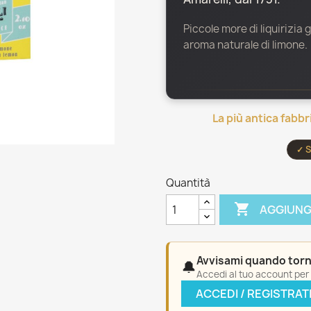
Piccole more di liquiriz
aroma naturale di limone.
La più antica fabbr
✓ S
Quantità

AGGIUNG
Avvisami quando torn
🔔
Accedi al tuo account per a
ACCEDI / REGISTRAT