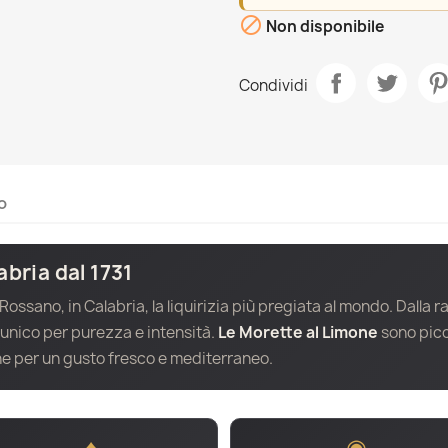

Non disponibile
Condividi
o
abria dal 1731
 Rossano, in Calabria, la liquirizia più pregiata al mondo. Dalla r
 unico per purezza e intensità.
Le Morette al Limone
sono picc
e per un gusto fresco e mediterraneo.
♦
◉