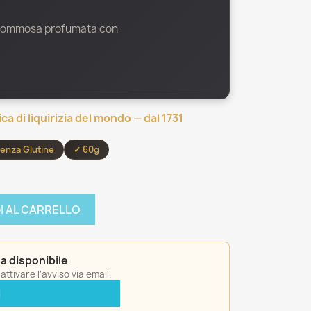
ia gommosa profumata con
ica di liquirizia del mondo — dal 1731
enza Glutine
✓ 60g
I AL CARRELLO
a disponibile
ttivare l'avviso via email.
I