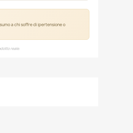
nsumo a chi soffre di ipertensione o
dotto reale.