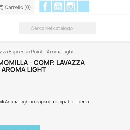
Facebook
YouTube
Instagram
Discord
ing_cart
Carrello
(0)

zza Espresso Point - Aroma Light
MOMILLA - COMP. LAVAZZA
- AROMA LIGHT
ili Aroma Light in capsule compatibili per la