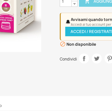

AGGIUNG
Avvisami quando torn
🔔
Accedi al tuo account per a
ACCEDI / REGISTRAT

Non disponibile
Condividi
o