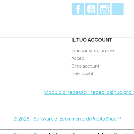
Facebook
YouTube
Instagram
Disc
IL TUO ACCOUNT
Tracciamento ordine
Accedi
Crea account
I miei avvisi
Modulo di recesso - recedi dal tuo ordi
© 2026 - Software di Ecommerce di PrestaShop™