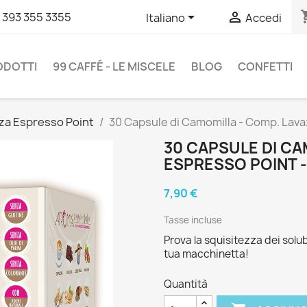
shopp


 393 355 3355
Italiano
Accedi
RODOTTI
99 CAFFÉ - LE MISCELE
BLOG
CONFETTI
za Espresso Point
30 Capsule di Camomilla - Comp. Lava
30 CAPSULE DI CA
ESPRESSO POINT 
7,90 €
Tasse incluse
Prova la squisitezza dei solub
tua macchinetta!
Quantità