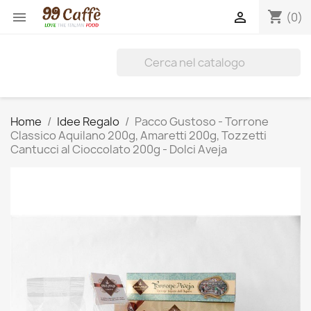
shopping_cart


(0)
Home
Idee Regalo
Pacco Gustoso - Torrone
Classico Aquilano 200g, Amaretti 200g, Tozzetti
Cantucci al Cioccolato 200g - Dolci Aveja