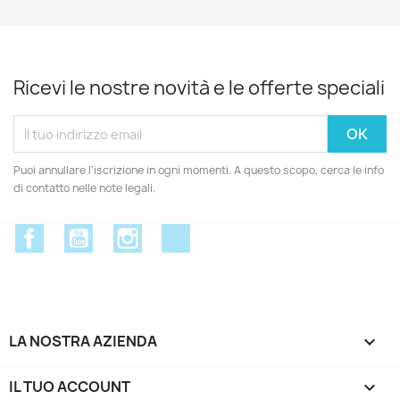
Ricevi le nostre novità e le offerte speciali
Puoi annullare l'iscrizione in ogni momenti. A questo scopo, cerca le info
di contatto nelle note legali.
Facebook
YouTube
Instagram
Discord
LA NOSTRA AZIENDA

IL TUO ACCOUNT
