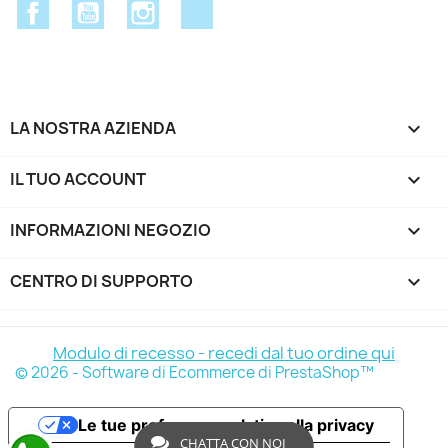
Facebook
YouTube
Instagram
Discord
LA NOSTRA AZIENDA

IL TUO ACCOUNT

INFORMAZIONI NEGOZIO
keyboard_arrow_down
CENTRO DI SUPPORTO

Modulo di recesso - recedi dal tuo ordine qui
© 2026 - Software di Ecommerce di PrestaShop™
Le tue preferenze relative alla privacy
CHATTA CON NOI