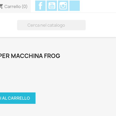
Facebook
YouTube
Instagram
Discord
ing_cart
Carrello
(0)

PER MACCHINA FROG
I AL CARRELLO