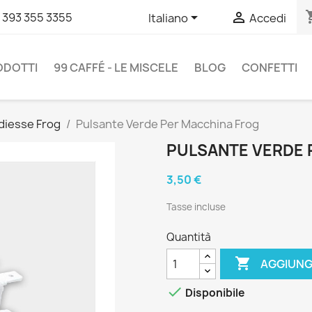
shopp


 393 355 3355
Italiano
Accedi
RODOTTI
99 CAFFÉ - LE MISCELE
BLOG
CONFETTI
diesse Frog
Pulsante Verde Per Macchina Frog
PULSANTE VERDE 
3,50 €
Tasse incluse
Quantità

AGGIUNG

Disponibile