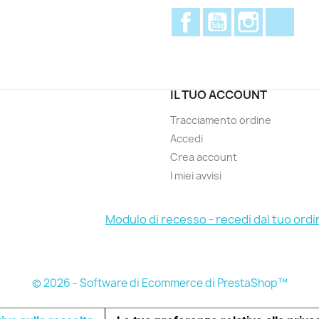
Facebook
YouTube
Instagram
Disc
IL TUO ACCOUNT
Tracciamento ordine
Accedi
Crea account
I miei avvisi
Modulo di recesso - recedi dal tuo ordi
© 2026 - Software di Ecommerce di PrestaShop™