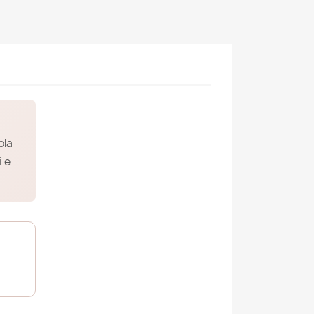
ola
i e