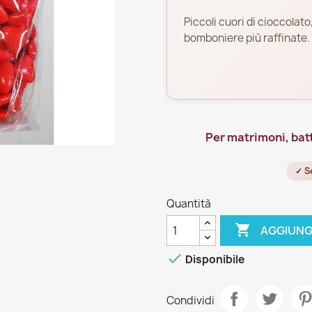
Piccoli cuori di cioccolato,
bomboniere più raffinate.
Per matrimoni, bat
✓ S
Quantità

AGGIUNG

Disponibile
Condividi