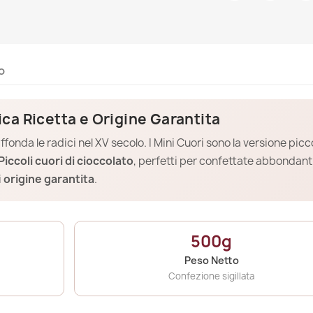
o
ca Ricetta e Origine Garantita
fonda le radici nel XV secolo. I Mini Cuori sono la versione picc
Piccoli cuori di cioccolato
, perfetti per confettate abbondant
i
origine garantita
.
500g
Peso Netto
Confezione sigillata