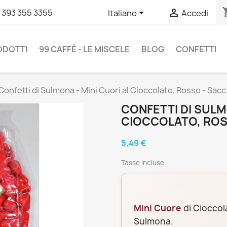
shopp


 393 355 3355
Italiano
Accedi
RODOTTI
99 CAFFÉ - LE MISCELE
BLOG
CONFETTI
Confetti di Sulmona - Mini Cuori al Cioccolato, Rosso - Sacc
CONFETTI DI SULM
CIOCCOLATO, ROSS
5,49 €
Tasse incluse
Mini Cuore
di Cioccol
Sulmona.