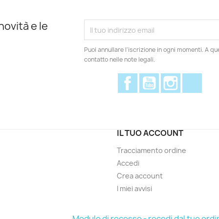
novità e le
Puoi annullare l'iscrizione in ogni momenti. A qu
contatto nelle note legali.
Facebook
YouTube
Instagram
Disc
IL TUO ACCOUNT
Tracciamento ordine
Accedi
Crea account
I miei avvisi
Modulo di recesso - recedi dal tuo ordi