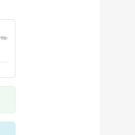
nte:
i