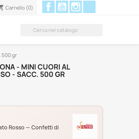
Facebook
YouTube
Instagram
Discord
ing_cart
Carrello
(0)

. 500 gr
ONA - MINI CUORI AL
O - SACC. 500 GR
ato Rosso — Confetti di