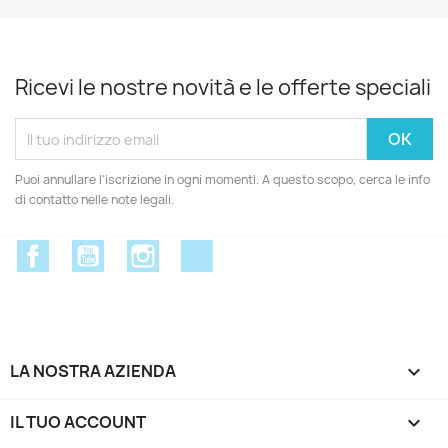
Ricevi le nostre novità e le offerte speciali
Puoi annullare l'iscrizione in ogni momenti. A questo scopo, cerca le info
di contatto nelle note legali.
Facebook
YouTube
Instagram
Discord
LA NOSTRA AZIENDA

IL TUO ACCOUNT
