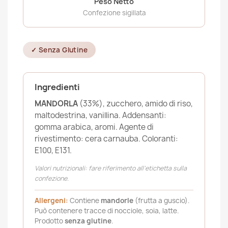
Peso Netto
Confezione sigillata
✓ Senza Glutine
Ingredienti
MANDORLA
(33%), zucchero, amido di riso,
maltodestrina, vanillina. Addensanti:
gomma arabica, aromi. Agente di
rivestimento: cera carnauba. Coloranti:
E100, E131.
Valori nutrizionali: fare riferimento all’etichetta sulla
confezione.
Allergeni:
Contiene
mandorle
(frutta a guscio).
Può contenere tracce di nocciole, soia, latte.
Prodotto
senza glutine
.