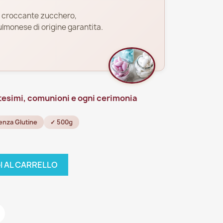
n croccante zucchero,
ulmonese di origine garantita.
tesimi, comunioni e ogni cerimonia
enza Glutine
✓ 500g
I AL CARRELLO