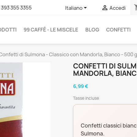
shopp


 393 355 3355
Italiano
Accedi
RODOTTI
99 CAFFÉ - LE MISCELE
BLOG
CONFETTI
Confetti di Sulmona - Classico con Mandorla, Bianco - 500 
CONFETTI DI SUL
MANDORLA, BIANCO
6,99 €
Tasse incluse
Confetti classici bian
Sulmona.