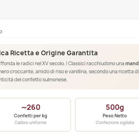
o
ca Ricetta e Origine Garantita
ffonda le radici nel XV secolo. I Classici racchiudono una
mand
hero croccante, amido di riso e vanillina, secondo una ricetta di
nticità del confetto sulmonese.
∼260
500g
Confetti per kg
Peso Netto
Calibro uniforme
Confezione sigillata