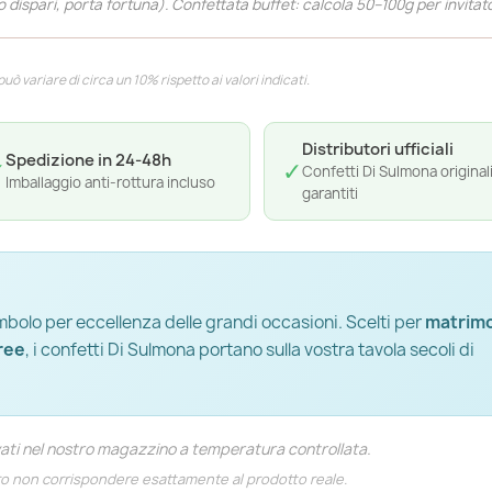
dispari, porta fortuna). Confettata buffet: calcola 50–100g per invitato
ò variare di circa un 10% rispetto ai valori indicati.
Distributori ufficiali
Spedizione in 24-48h
✓
✓
Confetti Di Sulmona original
Imballaggio anti-rottura incluso
garantiti
simbolo per eccellenza delle grandi occasioni. Scelti per
matrimo
ree
, i confetti Di Sulmona portano sulla vostra tavola secoli di
vati nel nostro magazzino a temperatura controllata.
ro non corrispondere esattamente al prodotto reale.