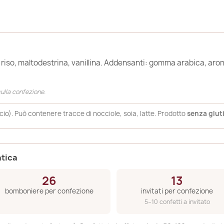
riso, maltodestrina, vanillina. Addensanti: gomma arabica, arom
.
 sulla confezione.
cio). Può contenere tracce di nocciole, soia, latte. Prodotto
senza glut
atica
26
13
bomboniere per confezione
invitati per confezione
5–10 confetti a invitato