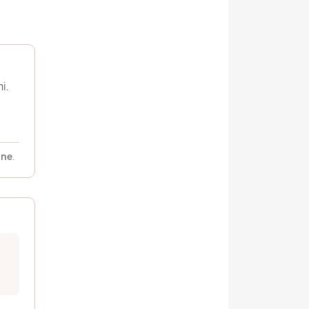
i.
ine
.