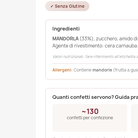
✓ Senza Glutine
Ingredienti
MANDORLA
(33%), zucchero, amido di 
Agente di rivestimento: cera carnauba
Valori nutrizionali: fare riferimento all’etichetta
Allergeni:
Contiene
mandorle
(frutta a gus
Quanti confetti servono? Guida pr
~130
confetti per confezione