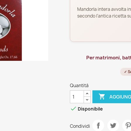
Mandorla intera avvolta i
secondo l’antica ricetta s
Per matrimoni, bat
✓ S
Quantità

AGGIUNG

Disponibile
Condividi