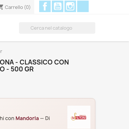
Facebook
YouTube
Instagram
Discord
ing_cart
Carrello
(0)

gr
MONA - CLASSICO CON
 - 500 GR
chi con
Mandorla
— Di