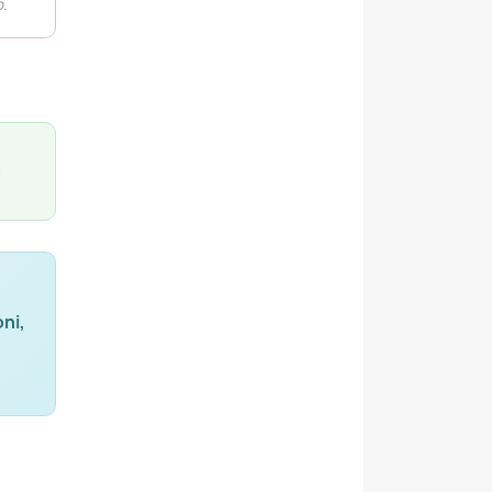
.
i
ni,