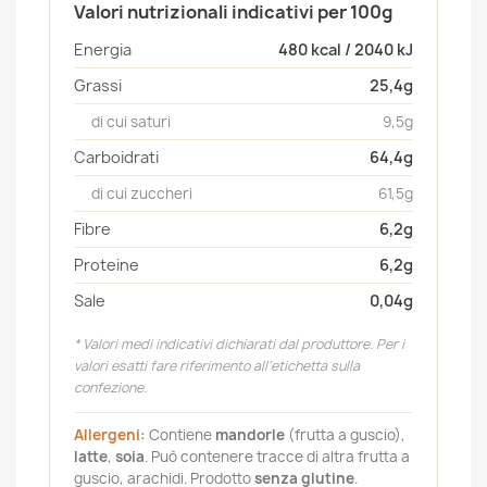
Valori nutrizionali indicativi per 100g
Energia
480 kcal / 2040 kJ
Grassi
25,4g
di cui saturi
9,5g
Carboidrati
64,4g
di cui zuccheri
61,5g
Fibre
6,2g
Proteine
6,2g
Sale
0,04g
* Valori medi indicativi dichiarati dal produttore. Per i
valori esatti fare riferimento all’etichetta sulla
confezione.
Allergeni:
Contiene
mandorle
(frutta a guscio),
latte
,
soia
. Può contenere tracce di altra frutta a
guscio, arachidi. Prodotto
senza glutine
.