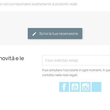
ro non corrispondere esattamente al prodotto reale.
Scrivi la tua recensione
novità e le
Puoi annullare l'iscrizione in ogni momenti. A qu
contatto nelle note legali.
Facebook
YouTube
Instagram
Disc