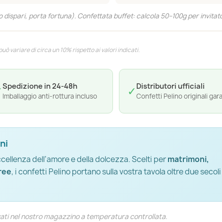
dispari, porta fortuna). Confettata buffet: calcola 50–100g per invitato
ò variare di circa un 10% rispetto ai valori indicati.
Spedizione in 24-48h
Distributori ufficiali
✓
✓
Imballaggio anti-rottura incluso
Confetti Pelino originali gara
ni
ccellenza dell’amore e della dolcezza. Scelti per
matrimoni,
ree
, i confetti Pelino portano sulla vostra tavola oltre due secoli
vati nel nostro magazzino a temperatura controllata.