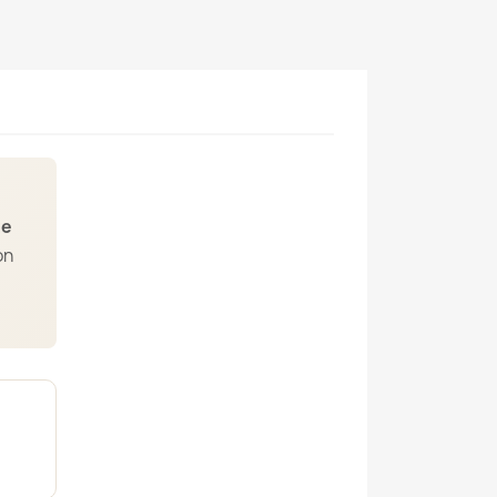
te
on