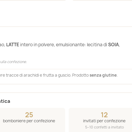
ao,
LATTE
intero in polvere, emulsionante: lecitina di
SOIA
,
 sulla confezione.
re tracce di arachidi e frutta a guscio. Prodotto
senza glutine
.
atica
25
12
bomboniere per confezione
invitati per confezione
5–10 confetti a invitato