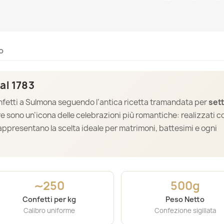
o
al 1783
onfetti a Sulmona seguendo l’antica ricetta tramandata per
set
ore sono un’icona delle celebrazioni più romantiche: realizzati c
 rappresentano la scelta ideale per matrimoni, battesimi e ogni
∼250
500g
Confetti per kg
Peso Netto
Calibro uniforme
Confezione sigillata