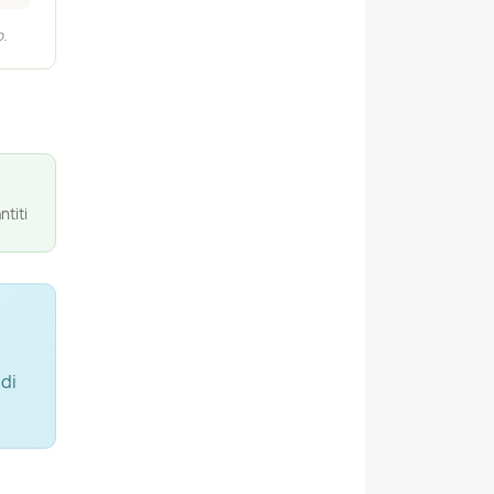
.
ntiti
 di