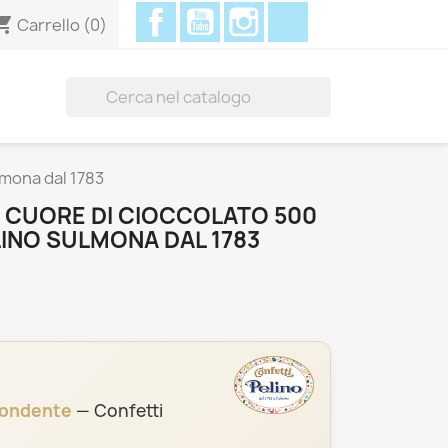
Facebook
YouTube
Instagram
Discord
ing_cart
Carrello
(0)

lmona dal 1783
I CUORE DI CIOCCOLATO 500
LINO SULMONA DAL 1783
Fondente
— Confetti