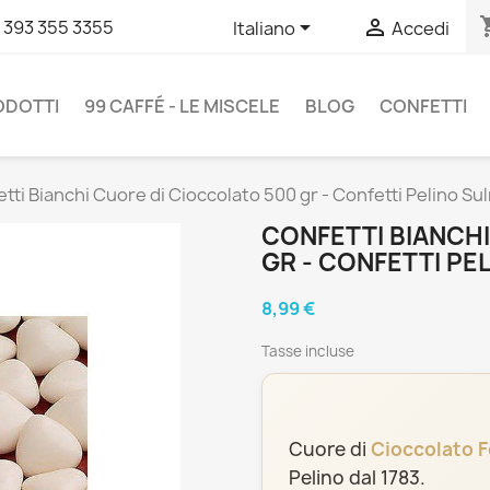
shopp


 393 355 3355
Italiano
Accedi
RODOTTI
99 CAFFÉ - LE MISCELE
BLOG
CONFETTI
tti Bianchi Cuore di Cioccolato 500 gr - Confetti Pelino Su
CONFETTI BIANCH
GR - CONFETTI PE
8,99 €
Tasse incluse
Cuore di
Cioccolato 
Pelino dal 1783.