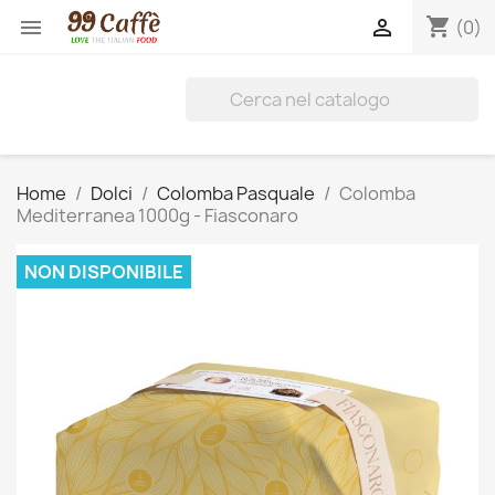
shopping_cart


(0)
Home
Dolci
Colomba Pasquale
Colomba
Mediterranea 1000g - Fiasconaro
NON DISPONIBILE