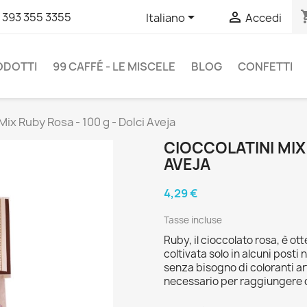
shopp


 393 355 3355
Italiano
Accedi
RODOTTI
99 CAFFÉ - LE MISCELE
BLOG
CONFETTI
Mix Ruby Rosa - 100 g - Dolci Aveja
CIOCCOLATINI MIX 
AVEJA
4,29 €
Tasse incluse
Ruby, il cioccolato rosa, è o
coltivata solo in alcuni posti
senza bisogno di coloranti ar
necessario per raggiungere qu