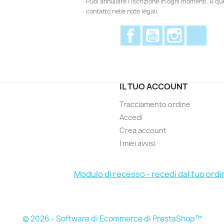
Puoi annullare l'iscrizione in ogni momenti. A qu
contatto nelle note legali.
Facebook
YouTube
Instagram
Disc
IL TUO ACCOUNT
Tracciamento ordine
Accedi
Crea account
I miei avvisi
Modulo di recesso - recedi dal tuo ordi
© 2026 - Software di Ecommerce di PrestaShop™