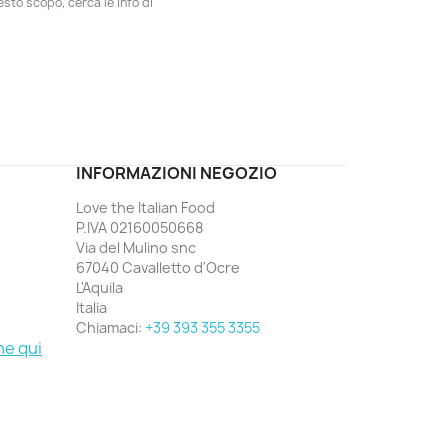
esto scopo, cerca le info di
ord
INFORMAZIONI NEGOZIO
Love the Italian Food
P.IVA 02160050668
Via del Mulino snc
67040 Cavalletto d'Ocre
L'Aquila
Italia
Chiamaci:
+39 393 355 3355
ne qui