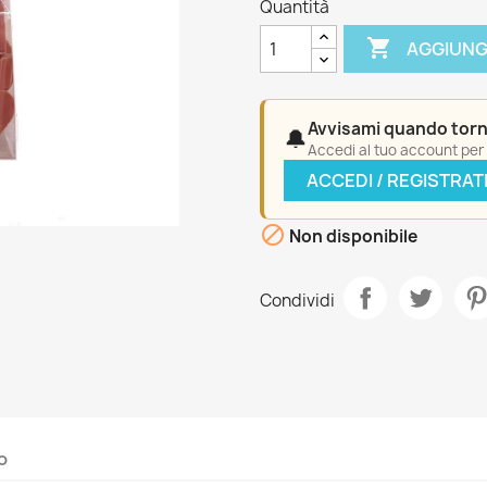
Quantità

AGGIUNG
Avvisami quando torn
🔔
Accedi al tuo account per a
ACCEDI / REGISTRAT

Non disponibile
Condividi
o