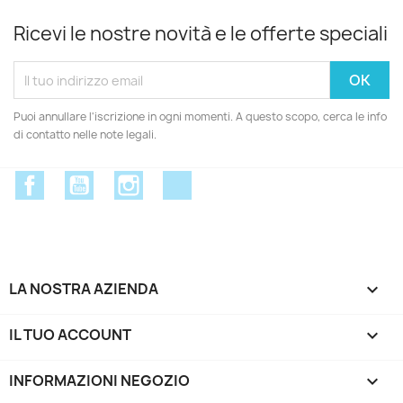
Ricevi le nostre novità e le offerte speciali
Puoi annullare l'iscrizione in ogni momenti. A questo scopo, cerca le info
di contatto nelle note legali.
Facebook
YouTube
Instagram
Discord
LA NOSTRA AZIENDA

IL TUO ACCOUNT

INFORMAZIONI NEGOZIO
keyboard_arrow_down