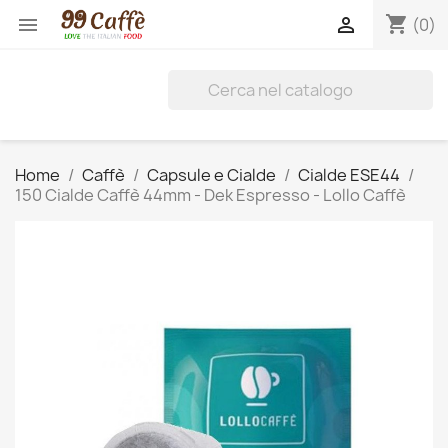
shopping_cart


(0)
Home
Caffè
Capsule e Cialde
Cialde ESE44
150 Cialde Caffè 44mm - Dek Espresso - Lollo Caffè