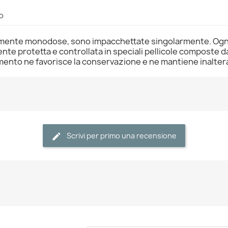
o
amente monodose, sono impacchettate singolarmente. Ogni c
te protetta e controllata in speciali pellicole composte da 
ento ne favorisce la conservazione e ne mantiene inaltera
Scrivi per primo una recensione