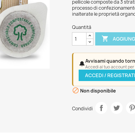
pellicole composte da 3 strat
processo di confezionamento
inalterate le proprietà organo
Quantità

AGGIUNG
Avvisami quando torn
🔔
Accedi al tuo account per a
ACCEDI / REGISTRAT

Non disponibile
Condividi