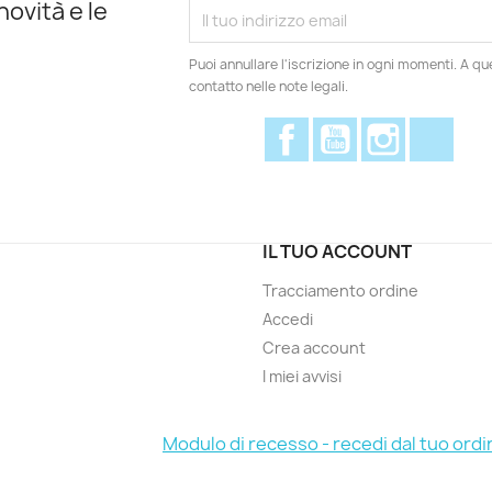
novità e le
Puoi annullare l'iscrizione in ogni momenti. A qu
contatto nelle note legali.
Facebook
YouTube
Instagram
Disc
IL TUO ACCOUNT
Tracciamento ordine
Accedi
Crea account
I miei avvisi
Modulo di recesso - recedi dal tuo ordi