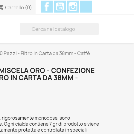
Facebook
YouTube
Instagram
Discord
ing_cart
Carrello
(0)

Pezzi - Filtro in Carta da 38mm - Caffè
 MISCELA ORO - CONFEZIONE
LTRO IN CARTA DA 38MM -
ne, rigorosamente monodose, sono
 Ogni cialda contiene 7 gr di prodotto e viene
amente protetta e controllata in speciali