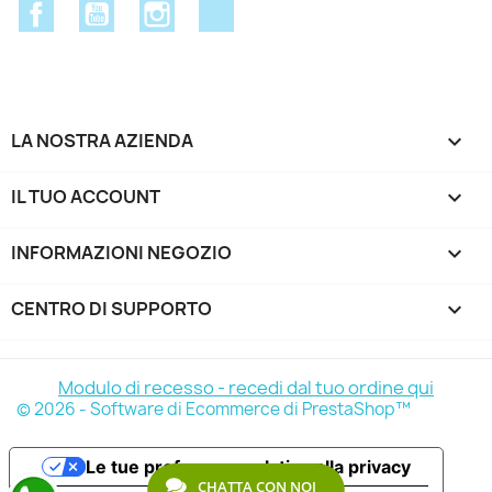
Facebook
YouTube
Instagram
Discord
LA NOSTRA AZIENDA

IL TUO ACCOUNT

INFORMAZIONI NEGOZIO
keyboard_arrow_down
CENTRO DI SUPPORTO

Modulo di recesso - recedi dal tuo ordine qui
© 2026 - Software di Ecommerce di PrestaShop™
Le tue preferenze relative alla privacy
CHATTA CON NOI