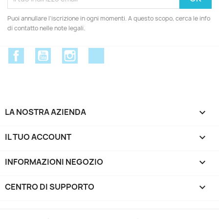
Puoi annullare l'iscrizione in ogni momenti. A questo scopo, cerca le info
di contatto nelle note legali.
Facebook
YouTube
Instagram
Discord
LA NOSTRA AZIENDA

IL TUO ACCOUNT

INFORMAZIONI NEGOZIO
keyboard_arrow_down
CENTRO DI SUPPORTO
