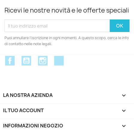
Ricevi le nostre novità e le offerte speciali
Puoi annullare l'iscrizione in ogni momenti. A questo scopo, cerca le info
di contatto nelle note legali.
Facebook
YouTube
Instagram
Discord
LA NOSTRA AZIENDA

IL TUO ACCOUNT

INFORMAZIONI NEGOZIO
keyboard_arrow_down