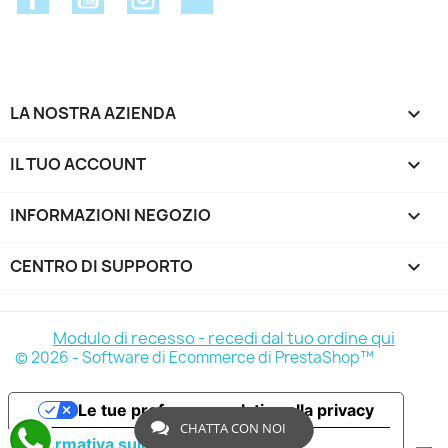
LA NOSTRA AZIENDA

IL TUO ACCOUNT

INFORMAZIONI NEGOZIO
keyboard_arrow_down
CENTRO DI SUPPORTO

Modulo di recesso - recedi dal tuo ordine qui
© 2026 - Software di Ecommerce di PrestaShop™
Le tue preferenze relative alla privacy
CHATTA CON NOI
Informativa sulla raccolta