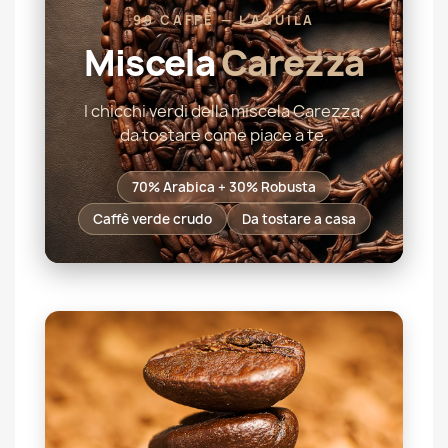
99 CAFFÈ — L'AQUILA
Miscela
Carezza
I chicchi verdi della miscela Carezza,
da tostare come piace a te.
70% Arabica + 30% Robusta
Caffè verde crudo
Da tostare a casa