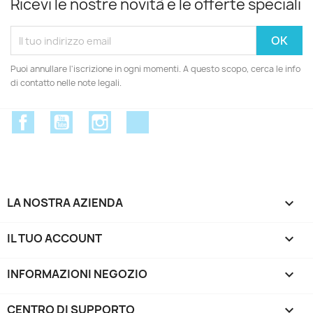
Ricevi le nostre novità e le offerte speciali
Puoi annullare l'iscrizione in ogni momenti. A questo scopo, cerca le info
di contatto nelle note legali.
Facebook
YouTube
Instagram
Discord
LA NOSTRA AZIENDA

IL TUO ACCOUNT

INFORMAZIONI NEGOZIO
keyboard_arrow_down
CENTRO DI SUPPORTO
