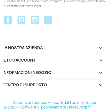
Puoi annullare l'iscrizione in ogni momenti. A questo scopo, cerca le info
di contatto nelle note legali.
Facebook
YouTube
Instagram
Discord
LA NOSTRA AZIENDA

IL TUO ACCOUNT

INFORMAZIONI NEGOZIO
keyboard_arrow_down
CENTRO DI SUPPORTO

Modulo di recesso - recedi dal tuo ordine qui
© 2026 - Software di Ecommerce di PrestaShop™