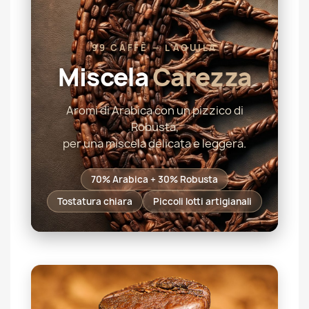
99 CAFFÈ — L'AQUILA
Miscela
Carezza
Aromi di Arabica con un pizzico di
Robusta,
per una miscela delicata e leggera.
70% Arabica + 30% Robusta
Tostatura chiara
Piccoli lotti artigianali