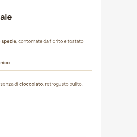
iale
e
spezie
, contornate da fiorito e tostato
onico
esenza di
cioccolato
, retrogusto pulito,