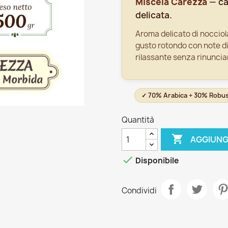
Miscela Carezza
— ca
delicata.
Aroma delicato di nocciol
gusto rotondo con note di
rilassante senza rinuncia
✓ 70% Arabica + 30% Robus
Quantità

AGGIUNG

Disponibile
Condividi