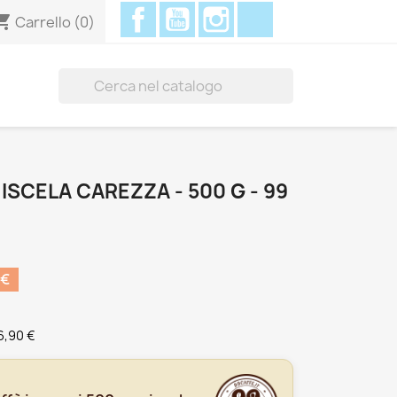
Facebook
YouTube
Instagram
Discord
ing_cart
Carrello
(0)

MISCELA CAREZZA - 500 G - 99
 €
6,90 €