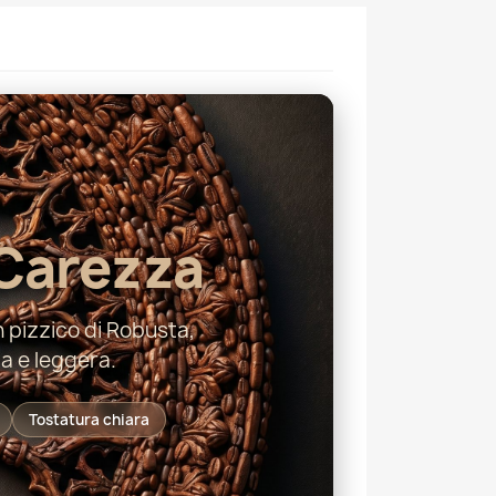
Carezza
 pizzico di Robusta,
a e leggera.
Tostatura chiara