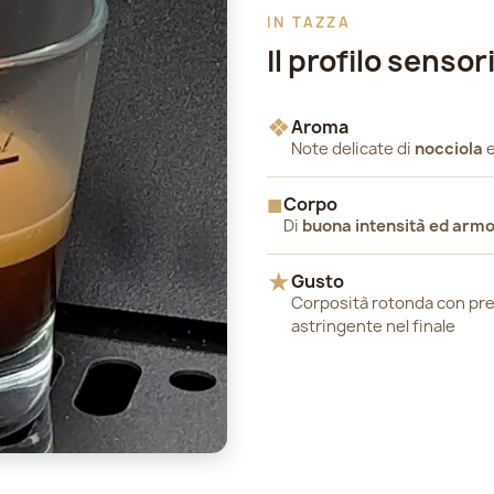
IN TAZZA
Il profilo sensor
❖
Aroma
Note delicate di
nocciola
■
Corpo
Di
buona intensità ed arm
★
Gusto
Corposità rotonda con pr
astringente nel finale