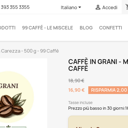
shopp


 393 355 3355
Italiano
Accedi
RODOTTI
99 CAFFÉ - LE MISCELE
BLOG
CONFETTI
a Carezza - 500 g - 99 Caffè
CAFFÈ IN GRANI - 
CAFFÈ
18,90 €
16,90 €
RISPARMIA 2,00
Tasse incluse
Prezzo più basso in 30 giorni:
1