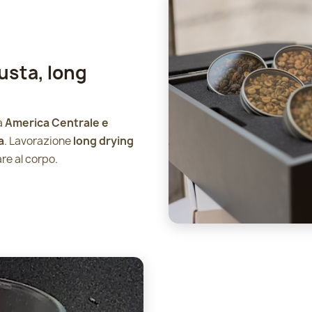
usta, long
a
America Centrale e
a
. Lavorazione
long drying
are al corpo.