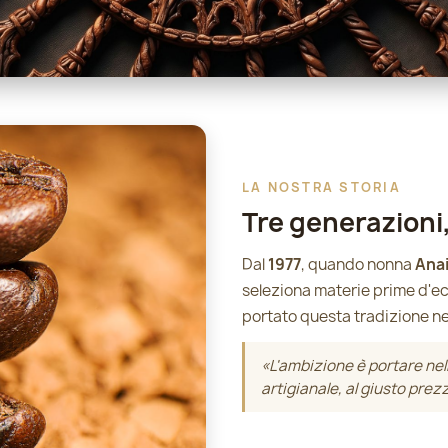
LA NOSTRA STORIA
Tre generazioni
Dal
1977
, quando nonna
Ana
seleziona materie prime d'ec
portato questa tradizione ne
«L'ambizione è portare nell
artigianale, al giusto prez