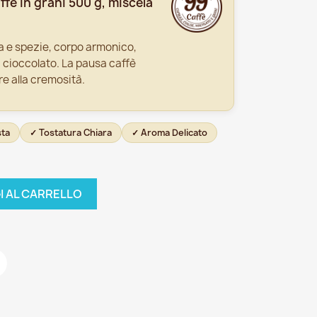
ffè in grani 500 g, miscela
a e spezie, corpo armonico,
 cioccolato. La pausa caffè
re alla cremosità.
ta
✓ Tostatura Chiara
✓ Aroma Delicato
I AL CARRELLO