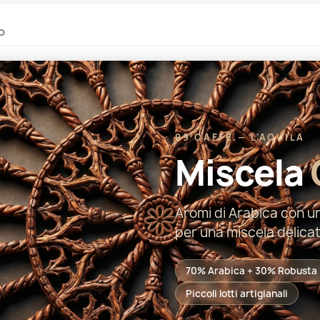
o
99 CAFFÈ — L'AQUILA
Miscela
Aromi di Arabica con un
per una miscela delicat
70% Arabica + 30% Robusta
Piccoli lotti artigianali