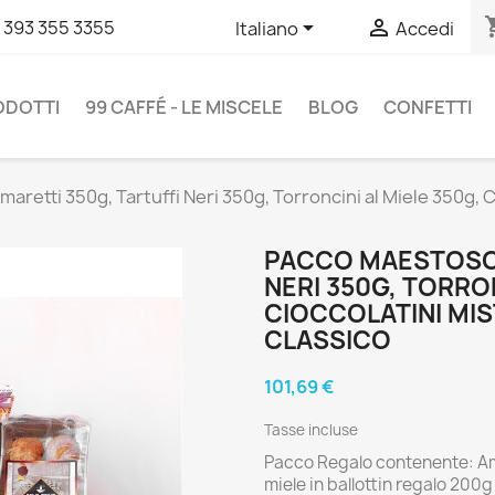
shopp


 393 355 3355
Italiano
Accedi
RODOTTI
99 CAFFÉ - LE MISCELE
BLOG
CONFETTI
retti 350g, Tartuffi Neri 350g, Torroncini al Miele 350g, C
PACCO MAESTOSO 
NERI 350G, TORRON
CIOCCOLATINI MIS
CLASSICO
101,69 €
Tasse incluse
Pacco Regalo contenente: Ama
miele in ballottin regalo 20