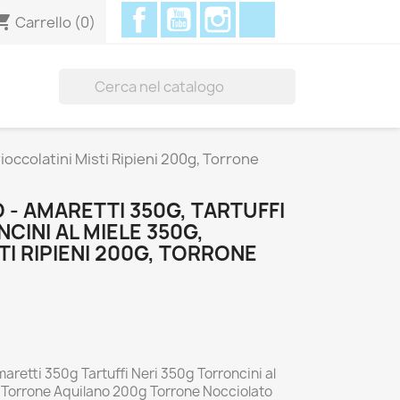
Facebook
YouTube
Instagram
Discord
ing_cart
Carrello
(0)

ioccolatini Misti Ripieni 200g, Torrone
- AMARETTI 350G, TARTUFFI
CINI AL MIELE 350G,
TI RIPIENI 200G, TORRONE
retti 350g Tartuffi Neri 350g Torroncini al
0g Torrone Aquilano 200g Torrone Nocciolato