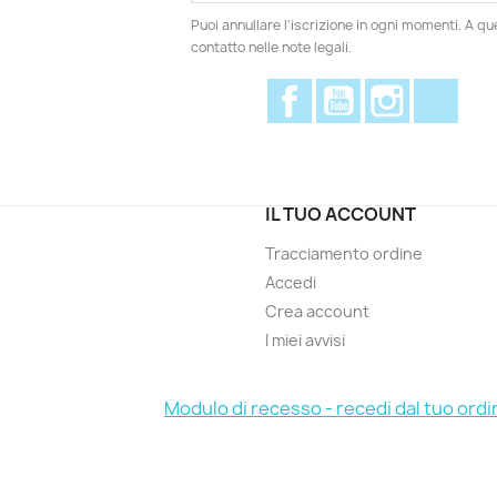
Puoi annullare l'iscrizione in ogni momenti. A qu
contatto nelle note legali.
Facebook
YouTube
Instagram
Disc
IL TUO ACCOUNT
Tracciamento ordine
Accedi
Crea account
I miei avvisi
Modulo di recesso - recedi dal tuo ordi