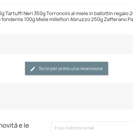
 Tartuffi Neri 350g Torroncini al miele in ballottin regal
 fondente 100g Miele millefiori Abruzzo 250g Zafferano Pap
Scrivi per primo una recensione
novità e le