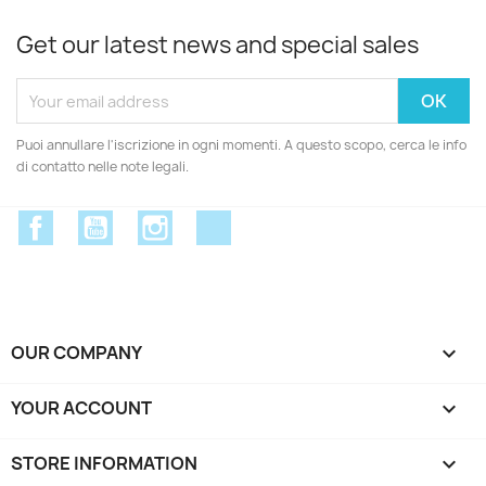
Get our latest news and special sales
Puoi annullare l'iscrizione in ogni momenti. A questo scopo, cerca le info
di contatto nelle note legali.
Facebook
YouTube
Instagram
Discord
OUR COMPANY

YOUR ACCOUNT

STORE INFORMATION
keyboard_arrow_down