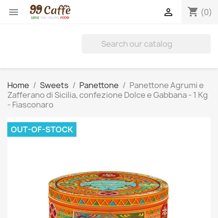
shopping_cart


(0)
Home
Sweets
Panettone
Panettone Agrumi e
Zafferano di Sicilia, confezione Dolce e Gabbana - 1 Kg
- Fiasconaro
OUT-OF-STOCK