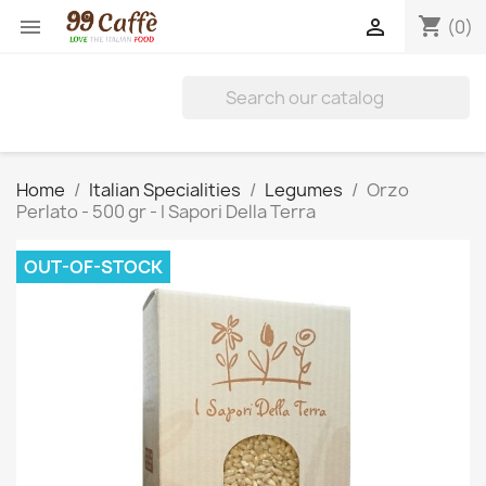
shopping_cart


(0)
Home
Italian Specialities
Legumes
Orzo
Perlato - 500 gr - I Sapori Della Terra
OUT-OF-STOCK