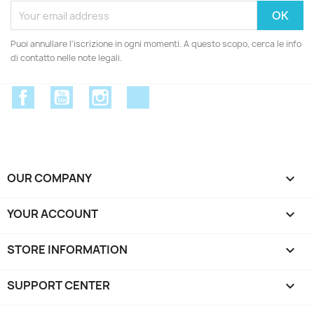
Puoi annullare l'iscrizione in ogni momenti. A questo scopo, cerca le info
di contatto nelle note legali.
Facebook
YouTube
Instagram
Discord
OUR COMPANY

YOUR ACCOUNT

STORE INFORMATION
keyboard_arrow_down
SUPPORT CENTER
