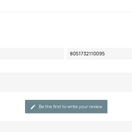
8051732110095
Be the first to write your review