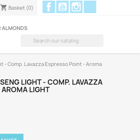
Facebook
YouTube
Instagram
Discord
shopping_cart
Basket
(0)
R ALMONDS

ht - Comp. Lavazza Espresso Point - Aroma
NSENG LIGHT - COMP. LAVAZZA
- AROMA LIGHT