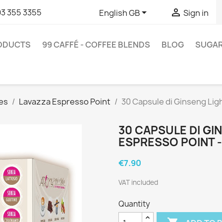


93 355 3355
English GB
Sign in
RODUCTS
99 CAFFÉ - COFFEE BLENDS
BLOG
SUGA
es
Lavazza Espresso Point
30 Capsule di Ginseng Lig
30 CAPSULE DI GI
ESPRESSO POINT 
€7.90
VAT included
Quantity