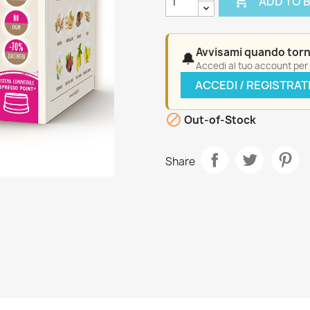

ADD TO 
Avvisami quando torn
🔔
Accedi al tuo account per a
ACCEDI / REGISTRAT

Out-of-Stock
Share