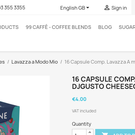


93 355 3355
English GB
Sign in
RODUCTS
99 CAFFÉ - COFFEE BLENDS
BLOG
SUGA
es
Lavazza a Modo Mio
16 Capsule Comp. Lavazza A m
16 CAPSULE COMP.
DJGUSTO CHEESEC
€4.00
VAT included
Quantity