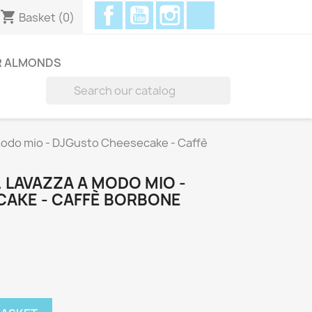
Facebook
YouTube
Instagram
Discord
shopping_cart
Basket
(0)
R ALMONDS

odo mio - DJGusto Cheesecake - Caffè
 LAVAZZA A MODO MIO -
AKE - CAFFÈ BORBONE