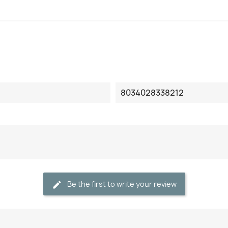
8034028338212
Be the first to write your review