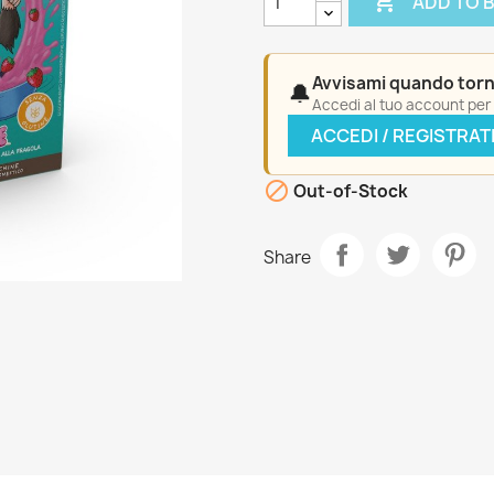

ADD TO 
Avvisami quando torn
🔔
Accedi al tuo account per a
ACCEDI / REGISTRAT

Out-of-Stock
Share