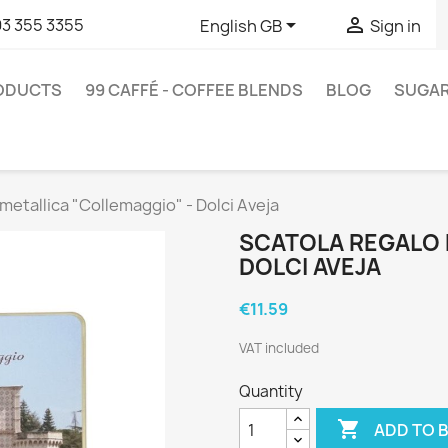


93 355 3355
English GB
Sign in
RODUCTS
99 CAFFÉ - COFFEE BLENDS
BLOG
SUGA
metallica "Collemaggio" - Dolci Aveja
SCATOLA REGALO 
DOLCI AVEJA
€11.59
VAT included
Quantity

ADD TO 