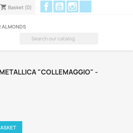
Facebook
YouTube
Instagram
Discord
shopping_cart
Basket
(0)
R ALMONDS

METALLICA "COLLEMAGGIO" -
BASKET