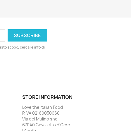
esto scopo, cerca le info di
ord
STORE INFORMATION
Love the Italian Food
P.IVA 02160050668
Via del Mulino snc
67040 Cavalletto d'Ocre
L'Aquila