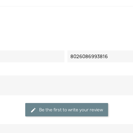
8026086993816
Be the first to write your review