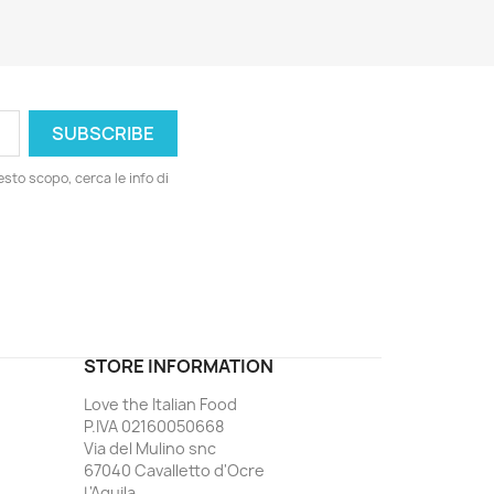
esto scopo, cerca le info di
ord
STORE INFORMATION
Love the Italian Food
P.IVA 02160050668
Via del Mulino snc
67040 Cavalletto d'Ocre
L'Aquila