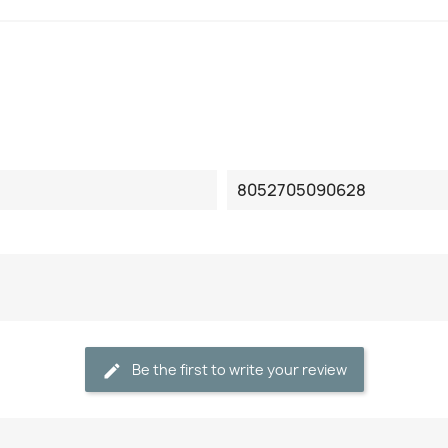
8052705090628
Be the first to write your review