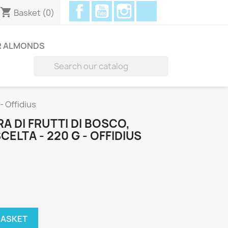
Facebook
YouTube
Instagram
Discord
shopping_cart
Basket
(0)
R ALMONDS

- Offidius
 DI FRUTTI DI BOSCO,
CELTA - 220 G - OFFIDIUS
BASKET