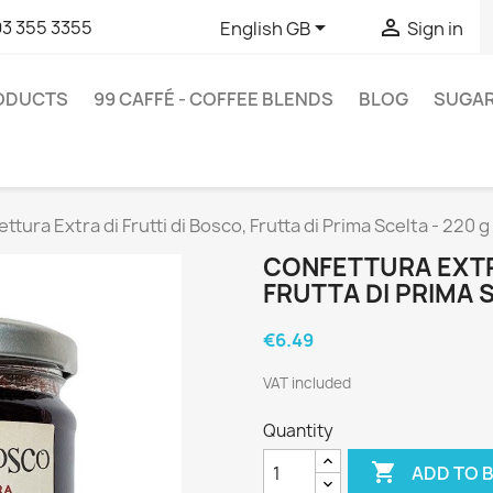


93 355 3355
English GB
Sign in
RODUCTS
99 CAFFÉ - COFFEE BLENDS
BLOG
SUGA
ttura Extra di Frutti di Bosco, Frutta di Prima Scelta - 220 g 
CONFETTURA EXTRA
FRUTTA DI PRIMA S
€6.49
VAT included
Quantity

ADD TO 