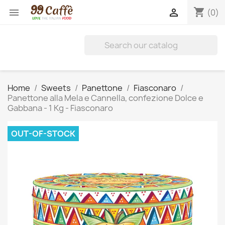
shopping_cart


(0)
Home
Sweets
Panettone
Fiasconaro
Panettone alla Mela e Cannella, confezione Dolce e
Gabbana - 1 Kg - Fiasconaro
OUT-OF-STOCK