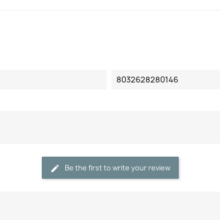
8032628280146
Be the first to write your review