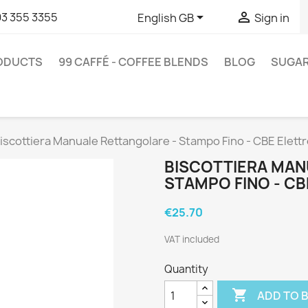


93 355 3355
English GB
Sign in
RODUCTS
99 CAFFÉ - COFFEE BLENDS
BLOG
SUGA
iscottiera Manuale Rettangolare - Stampo Fino - CBE Elett
BISCOTTIERA MAN
STAMPO FINO - C
€25.70
VAT included
Quantity

ADD TO 