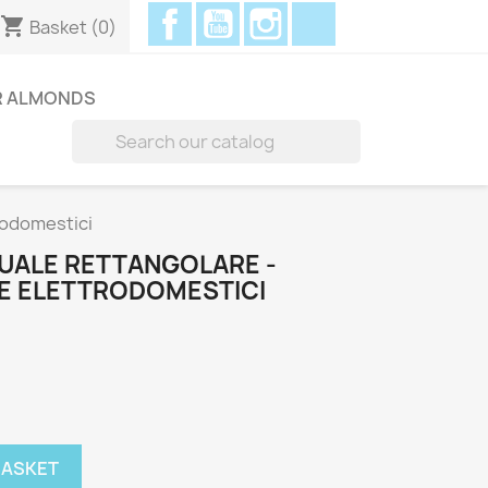
Facebook
YouTube
Instagram
Discord
shopping_cart
Basket
(0)
R ALMONDS

rodomestici
UALE RETTANGOLARE -
BE ELETTRODOMESTICI
BASKET